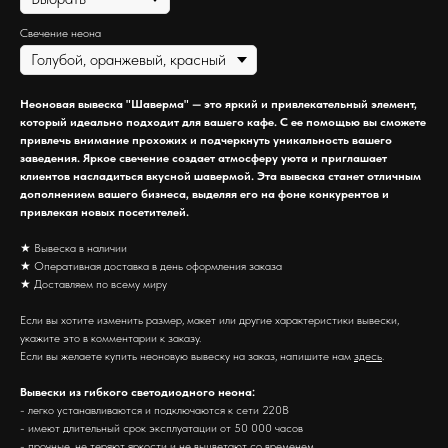
Свечение неона
Неоновая вывеска "Шаверма" — это яркий и привлекательный элемент,
который идеально подходит для вашего кафе. С ее помощью вы сможете
привлечь внимание прохожих и подчеркнуть уникальность вашего
заведения. Яркое свечение создает атмосферу уюта и приглашает
клиентов насладиться вкусной шавермой. Эта вывеска станет отличным
дополнением вашего бизнеса, выделяя его на фоне конкурентов и
привлекая новых посетителей.
★ Вывеска в наличии
★ Оперативная доставка в день оформления заказа
★ Доставляем по всему миру
Если вы хотите изменить размер, макет или другие характеристики вывески,
укажите это в комментарии к заказу.
Если вы желаете купить неоновую вывеску на заказ, напишите нам
здесь
.
Вывески из гибкого светодиодного неона:
- легко устанавливаются и подключаются к сети 220В
- имеют длительный срок эксплуатации от 50 000 часов
- прочные, не теряют яркости и не выцветают со временем