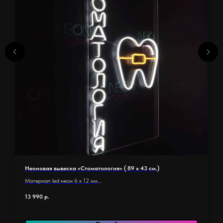
Неоновая вывеска «Стоматология» ( 89 х 43 см.)
Материал: led неон 6 x 12 мм.
Основание: оргстекло 5 мм.
13 990
р.
Размер основания 89 х 43 см
Длина неона: 3,5 м.
Количество элементов: 21