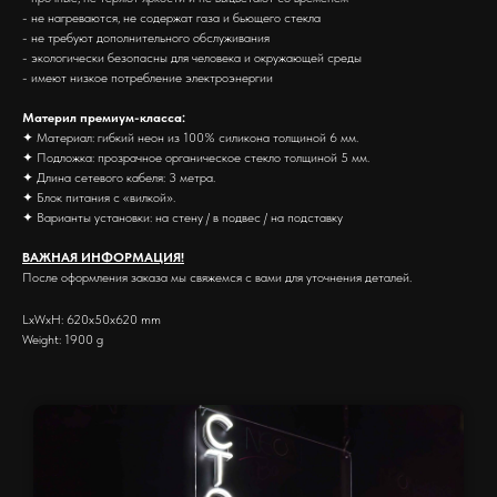
- не нагреваются, не содержат газа и бьющего стекла
- не требуют дополнительного обслуживания
- экологически безопасны для человека и окружающей среды
- имеют низкое потребление электроэнергии
Материл премиум-класса:
✦ Материал: гибкий неон из 100% силикона толщиной 6 мм.
✦ Подложка: прозрачное органическое стекло толщиной 5 мм.
✦ Длина сетевого кабеля: 3 метра.
✦ Блок питания с «вилкой».
✦ Варианты установки: на стену / в подвес / на подставку
ВАЖНАЯ ИНФОРМАЦИЯ!
После оформления заказа мы свяжемся с вами для уточнения деталей.
LxWxH: 620x50x620 mm
Weight: 1900 g