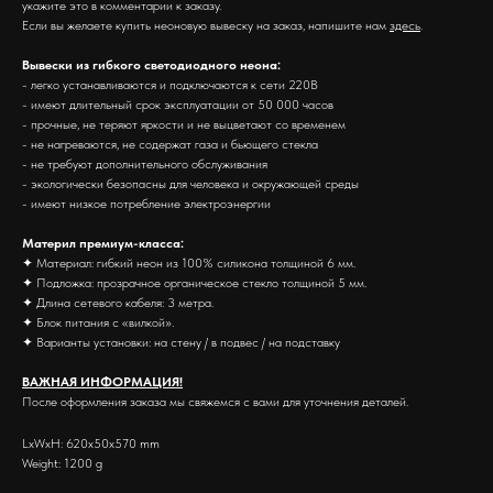
укажите это в комментарии к заказу.
Если вы желаете купить неоновую вывеску на заказ, напишите нам
здесь
.
Вывески из гибкого светодиодного неона:
- легко устанавливаются и подключаются к сети 220В
- имеют длительный срок эксплуатации от 50 000 часов
- прочные, не теряют яркости и не выцветают со временем
- не нагреваются, не содержат газа и бьющего стекла
- не требуют дополнительного обслуживания
- экологически безопасны для человека и окружающей среды
- имеют низкое потребление электроэнергии
Материл премиум-класса:
✦ Материал: гибкий неон из 100% силикона толщиной 6 мм.
✦ Подложка: прозрачное органическое стекло толщиной 5 мм.
✦ Длина сетевого кабеля: 3 метра.
✦ Блок питания с «вилкой».
✦ Варианты установки: на стену / в подвес / на подставку
ВАЖНАЯ ИНФОРМАЦИЯ!
После оформления заказа мы свяжемся с вами для уточнения деталей.
LxWxH: 620x50x570 mm
Weight: 1200 g