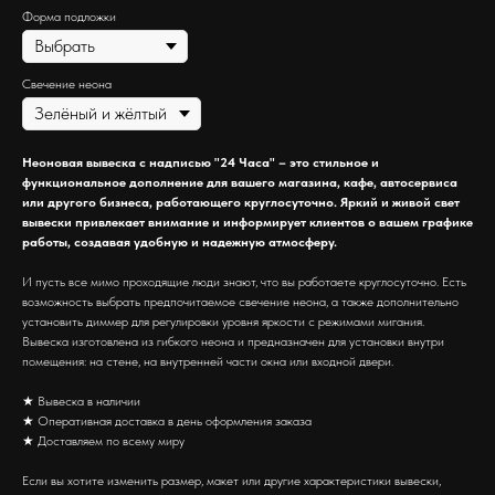
Форма подложки
Свечение неона
Неоновая вывеска с надписью "24 Часа" – это стильное и
функциональное дополнение для вашего магазина, кафе, автосервиса
или другого бизнеса, работающего круглосуточно. Яркий и живой свет
вывески привлекает внимание и информирует клиентов о вашем графике
работы, создавая удобную и надежную атмосферу.
И пусть все мимо проходящие люди знают, что вы работаете круглосуточно. Есть
возможность выбрать предпочитаемое свечение неона, а также дополнительно
установить диммер для регулировки уровня яркости с режимами мигания.
Вывеска изготовлена из гибкого неона и предназначен для установки внутри
помещения: на стене, на внутренней части окна или входной двери.
★ Вывеска в наличии
★ Оперативная доставка в день оформления заказа
★ Доставляем по всему миру
Если вы хотите изменить размер, макет или другие характеристики вывески,