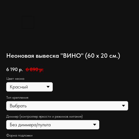
Неоновая вывеска "ВИНО" (60 х 20 см.)
6 190
р.
6 890
р.
Цвет неона
Тип крепления
Диммер (контроллер яркости и режимов мигания)
Форма подложки