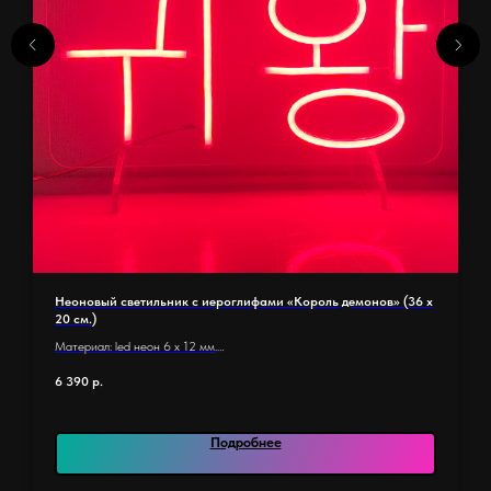
Неоновый светильник с иероглифами «Король демонов» (36 х
20 см.)
Материал: led неон 6 x 12 мм.
Основание: оргстекло 5 мм.
6 390
р.
Размер основания 36 х 20 см.
Длина неона: 1,3 м.
Количество элементов: 11
Подробнее