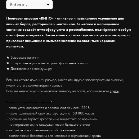
Неоновая вывеска «ВИНО» - стильное и изысканное украшение для
винных баров, ресторанов и магазинов. Её мягкое и насыщенное
свечение создаёт атмосферу уюта и расслабления, подчёркивая особую
атмосферу заведения. Такая вывеска станет ярким акцентом интерьера,
привлекая внимание и вызывая желание насладиться хорошим
напитком.
★ Вывеска в наличии
★ Оперативная доставка в день оформления заказа
★ Доставляем по всему миру
Если вы хотите изменить размер, макет или другие характеристики вывески,
укажите это в комментарии к заказу.
Если вы желаете купить неоновую вывеску на заказ, напишите нам
здесь
.
Вывески из гибкого неона
:
- легко устанавливаются и подключаются к сети 220В
- имеют длительный срок эксплуатации от 50 000 часов
- прочные, не теряют яркости и не выцветают со временем
- не нагреваются, не содержат газа и бьющего стекла
- не требуют дополнительного обслуживания
- экологически безопасны для человека и окружающей среды