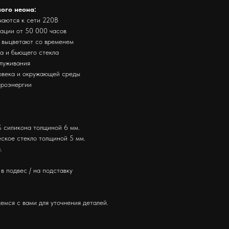
ного неона:
чаются к сети 220В
тации от 50 000 часов
е выцветают со временем
за и бьющего стекла
служивания
ловека и окружающей среды
троэнергии
.
 силикона толщиной 6 мм.
ское стекло толщиной 5 мм.
.
в подвес / на подставку
емся с вами для уточнения деталей.