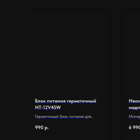
Блок питания герметичный
Неон
HT-12V45W
надп
Герметичный блок питания для
Матер
светодиодной ленты 12V, 45W, 3.8A,
Основ
990
р.
6 99
IP67 - это идеальное решение для
Разме
тех, кто хочет обеспечить надежную
Длина 