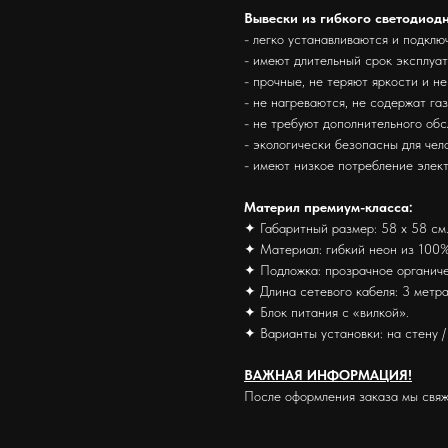
Вывески из гибкого светодиод
- легко устанавливаются и подклю
- имеют длительный срок эксплуа
- прочные, не теряют яркости и н
- не нагреваются, не содержат га
- не требуют дополнительного об
- экологически безопасны для че
- имеют низкое потребление элек
Материл премиум-класса:
✦ Габаритный размер: 58 х 58 см
✦ Материал: гибкий неон из 100%
✦ Подложка: прозрачное органиче
✦ Длина сетевого кабеля: 3 метра
✦ Блок питания с «вилкой».
✦ Варианты установки: на стену / 
ВАЖНАЯ ИНФОРМАЦИЯ!
После оформления заказа мы свяж