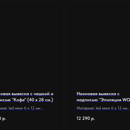
овая вывеска с чашкой и
Неоновая вывеска с
исью "Кофе" (40 х 28 см.)
надписью "Эпиляция W
(60 х 28 см.)
иал: led неон 6 x 12 мм.
Материал: led неон 6 x 12 мм.
ание: оргстекло 5 мм.
Основание: оргстекло 5 мм.
0
р.
12 290
р.
р основания 40 х 28 см.
Размер основания 60 х 28 см.
неона: 1,9 м.
Длина неона: 2,5 м.