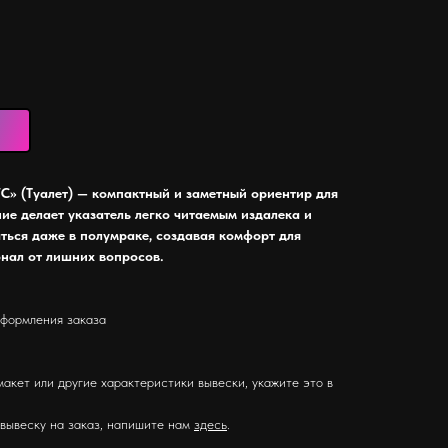
C» (Туалет) — компактный и заметный ориентир для
ние делает указатель легко читаемым издалека и
ться даже в полумраке, создавая комфорт для
онал от лишних вопросов.
оформления заказа
макет или другие характеристики вывески, укажите это в
 вывеску на заказ, напишите нам
здесь
.