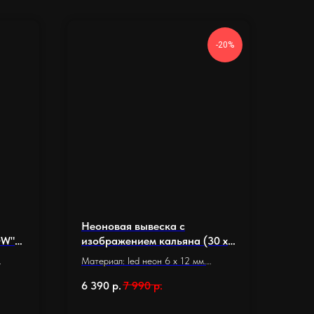
-20%
Неоновая вывеска с
OW"
изображением кальяна (30 х
52 см.)
Материал: led неон 6 x 12 мм.
Основание: оргстекло 5 мм.
6 390
р.
7 990
р.
Размер основания 30 х 52 см.
Длина неона: 2,4 м.