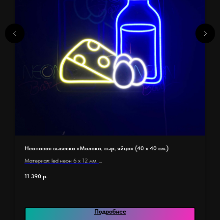
Неоновая вывеска «Молоко, сыр, яйца» (40 х 40 см.)
Материал: led неон 6 x 12 мм.
Основание: оргстекло 5 мм.
11 390
р.
Размер основания 40 х 40 см.
Длина неона: 3,1 м.
Количество элементов: 22
Назначение: для магазина
Подробнее