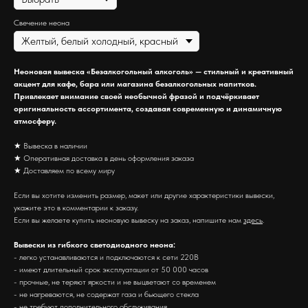
Свечение неона
Неоновая вывеска «Безалкогольный алкоголь» — стильный и креативный
акцент для кафе, бара или магазина безалкогольных напитков.
Привлекает внимание своей необычной фразой и подчёркивает
оригинальность ассортимента, создавая современную и динамичную
атмосферу.
★ Вывеска в наличии
★ Оперативная доставка в день оформления заказа
★ Доставляем по всему миру
Если вы хотите изменить размер, макет или другие характеристики вывески,
укажите это в комментарии к заказу.
Если вы желаете купить неоновую вывеску на заказ, напишите нам
здесь
.
Вывески из гибкого светодиодного неона:
- легко устанавливаются и подключаются к сети 220В
- имеют длительный срок эксплуатации от 50 000 часов
- прочные, не теряют яркости и не выцветают со временем
- не нагреваются, не содержат газа и бьющего стекла
- не требуют дополнительного обслуживания