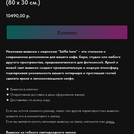
(80 х 30 см.)
10490,00
р.
В корзину
Неоновая вывеска с надписью "Selfie here" – это стильное и
современное дополнение для вашего кафе, бара, студии или любого
другого пространства, предназначенного для фотосессий. Яркий и
живой свет вывески создаст привлекательную и модную атмосферу,
подчеркивая уникальность вашего интерьера и приглашая гостей
сделать яркие и запоминающиеся селфи.
★ Вывеска в наличии
★ Оперативная доставка в день оформления заказа
★ Доставляем по всему миру
Если вы хотите изменить размер, макет или другие характеристики вывески,
укажите это в комментарии к заказу.
Если вы желаете купить неоновую вывеску на заказ, напишите нам
здесь
.
Вывески из гибкого светодиодного неона: