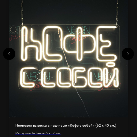
Неоновая вывеска с надписью «Кофе с собой» (62 х 40 см.)
Материал: led неон 6 x 12 мм.