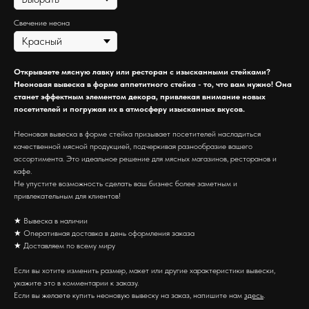
Свечение неона
Открываете мясную лавку или ресторан с изысканными стейками?
Неоновая вывеска в форме аппетитного стейка - то, что вам нужно! Она
станет эффектным элементом декора, привлекая внимание новых
посетителей и погружая их в атмосферу изысканных вкусов.
Неоновая вывеска в форме стейка призывает посетителей насладиться
качественной мясной продукцией, подчеркивая разнообразие вашего
ассортимента. Это идеальное решение для мясных магазинов, ресторанов и
кафе.
Не упустите возможность сделать ваш бизнес более заметным и
привлекательным для клиентов!
★ Вывеска в наличии
★ Оперативная доставка в день оформления заказа
★ Доставляем по всему миру
Если вы хотите изменить размер, макет или другие характеристики вывески,
укажите это в комментарии к заказу.
Если вы желаете купить неоновую вывеску на заказ, напишите нам
здесь
.