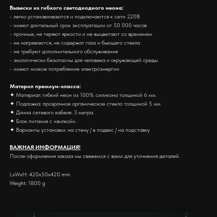
Вывески из гибкого светодиодного неона:
- легко устанавливаются и подключаются к сети 220В
- имеют длительный срок эксплуатации от 50 000 часов
- прочные, не теряют яркости и не выцветают со временем
- не нагреваются, не содержат газа и бьющего стекла
- не требуют дополнительного обслуживания
- экологически безопасны для человека и окружающей среды
- имеют низкое потребление электроэнергии
Материл премиум-класса:
✦ Материал: гибкий неон из 100% силикона толщиной 6 мм.
✦ Подложка: прозрачное органическое стекло толщиной 5 мм.
✦ Длина сетевого кабеля: 3 метра.
✦ Блок питания с «вилкой».
✦ Варианты установки: на стену / в подвес / на подставку
ВАЖНАЯ ИНФОРМАЦИЯ!
После оформления заказа мы свяжемся с вами для уточнения деталей.
LxWxH: 420x50x420 mm
Weight: 1800 g