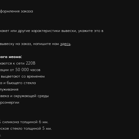
оформления заказа
макет или другие характеристики вывески, укажите это в
 вывеску на заказ, напишите нам
здесь
.
ного неона:
чаются к сети 220В
тации от 50 000 часов
е выцветают со временем
за и бьющего стекла
служивания
ловека и окружающей среды
троэнергии
 силикона толщиной 6 мм.
ское стекло толщиной 5 мм.
.