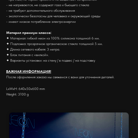
- не нагреваются, не содержат газа и бьющего стекла
- не требуют дополнительного обслуживания
- экологически безопасны для человека и окружающей среды
- имеют низкое потребление электроэнергии
Материл премиум-класса:
✦ Материал: гибкий неон из 100% силикона толщиной 6 мм.
✦ Подложка: прозрачное органическое стекло толщиной 5 мм.
✦ Длина сетевого кабеля: 3 метра.
✦ Блок питания с «вилкой».
✦ Варианты установки: на стену / в подвес / на подставку
ВАЖНАЯ ИНФОРМАЦИЯ!
После оформления заказа мы свяжемся с вами для уточнения деталей.
LxWxH: 640x50x600 mm
Weight: 3100 g