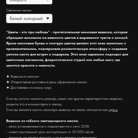
Свечение неона
"Цветы - это про любовь" - притягательная неоновая вывеска, которая
обращает внимание на важность цветов в выражении чувств и эмоций.
Яркие неоновые буквы и контуры цветов делают этот знак заметным и
привлекательным, подчеркивая романтическую атмосферу и создавая
уютное место для встреч и подарков. Этот знак идеально подходит для
цветочных магазинов, флористических студий или любых мест, где
ценится красота и нежность.
★ Вывеска в наличии
★ Оперативная доставка в день оформления заказа
★ Доставляем по всему миру
Если вы хотите изменить размер, макет или другие характеристики вывески,
укажите это в комментарии к заказу.
Если вы желаете купить неоновую вывеску на заказ, напишите нам
здесь
.
Вывески из гибкого светодиодного неона:
- легко устанавливаются и подключаются к сети 220В
- имеют длительный срок эксплуатации от 50 000 часов
- прочные, не теряют яркости и не выцветают со временем