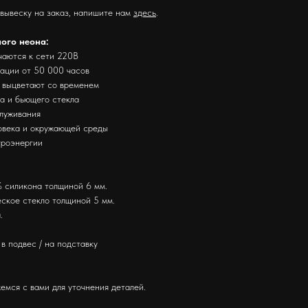
 вывеску на заказ, напишите нам
здесь
.
ного неона:
чаются к сети 220В
тации от 50 000 часов
е выцветают со временем
за и бьющего стекла
служивания
ловека и окружающей среды
троэнергии
 силикона толщиной 6 мм.
ское стекло толщиной 5 мм.
.
в подвес / на подставку
емся с вами для уточнения деталей.