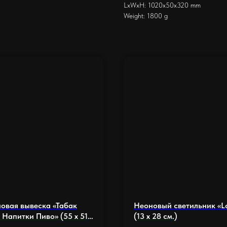
LxWxH: 1020x50x320 mm
Weight: 1800 g
овая вывеска «Табак
Неоновый светильник «L
Напитки Пиво» (55 х 51
(13 х 28 см.)