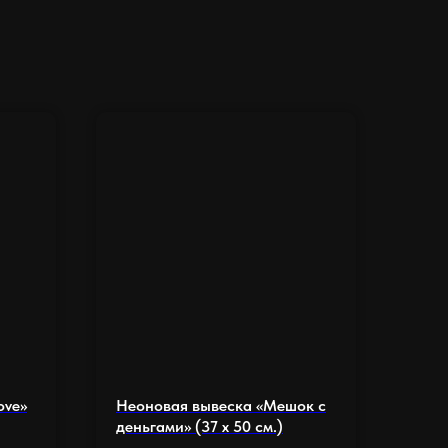
ove»
Неоновая вывеска «Мешок с
деньгами» (37 х 50 см.)