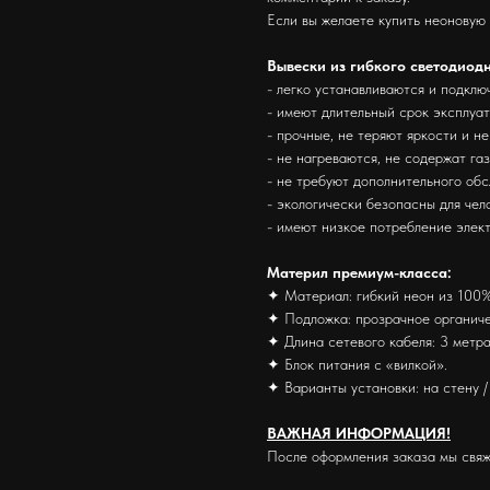
Если вы желаете купить неоновую
Вывески из гибкого светодиод
- легко устанавливаются и подклю
- имеют длительный срок эксплуа
- прочные, не теряют яркости и н
- не нагреваются, не содержат га
- не требуют дополнительного об
- экологически безопасны для че
- имеют низкое потребление элек
Материл премиум-класса:
✦ Материал: гибкий неон из 100%
✦ Подложка: прозрачное органиче
✦ Длина сетевого кабеля: 3 метра
✦ Блок питания с «вилкой».
✦ Варианты установки: на стену / 
ВАЖНАЯ ИНФОРМАЦИЯ!
После оформления заказа мы свяж