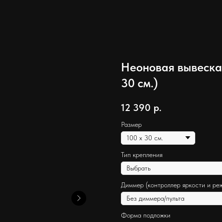
Неоновая вывеска 
30 см.)
12 390
р.
Размер
Тип крепления
Диммер (контроллер яркости и ре
Форма подложки