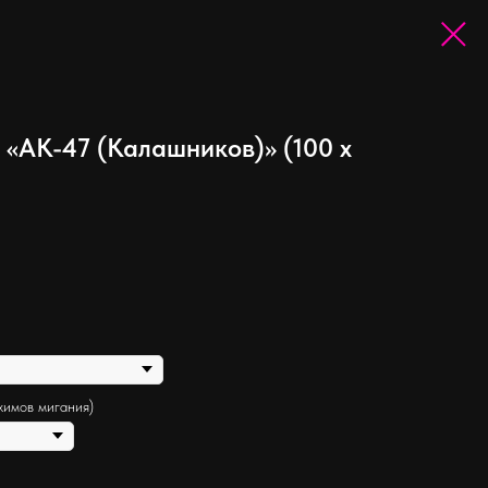
«АК-47 (Калашников)» (100 х
жимов мигания)