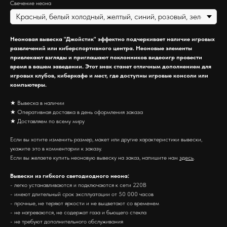
Свечение неона
Неоновая вывеска "Джойстик" эффектно подчеркивает наличие игровых
развлечений или киберспортивного центра. Неоновые элементы
привлекают взгляды и приглашают поклонников видеоигр провести
время в вашем заведении. Этот знак станет отличным дополнением для
игровых клубов, киберкафе и мест, где доступны игровые консоли или
компьютеры.
★ Вывеска в наличии
★ Оперативная доставка в день оформления заказа
★ Доставляем по всему миру
Если вы хотите изменить размер, макет или другие характеристики вывески,
укажите это в комментарии к заказу.
Если вы желаете купить неоновую вывеску на заказ, напишите нам
здесь
.
Вывески из гибкого светодиодного неона:
- легко устанавливаются и подключаются к сети 220В
- имеют длительный срок эксплуатации от 50 000 часов
- прочные, не теряют яркости и не выцветают со временем
- не нагреваются, не содержат газа и бьющего стекла
- не требуют дополнительного обслуживания