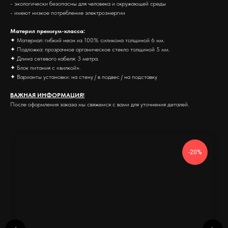
- экологически безопасны для человека и окружающей среды
- имеют низкое потребление электроэнергии
Материл премиум-класса:
✦ Материал: гибкий неон из 100% силикона толщиной 6 мм.
✦ Подложка: прозрачное органическое стекло толщиной 5 мм.
✦ Длина сетевого кабеля: 3 метра.
✦ Блок питания с «вилкой».
✦ Варианты установки: на стену / в подвес / на подставку
ВАЖНАЯ ИНФОРМАЦИЯ!
После оформления заказа мы свяжемся с вами для уточнения деталей.
-20%