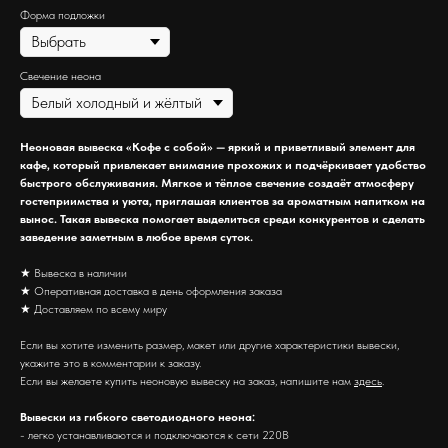
Форма подложки
Свечение неона
Неоновая вывеска «Кофе с собой» — яркий и приветливый элемент для
кафе, который привлекает внимание прохожих и подчёркивает удобство
быстрого обслуживания. Мягкое и тёплое свечение создаёт атмосферу
гостеприимства и уюта, приглашая клиентов за ароматным напитком на
вынос. Такая вывеска помогает выделиться среди конкурентов и сделать
заведение заметным в любое время суток.
★ Вывеска в наличии
★ Оперативная доставка в день оформления заказа
★ Доставляем по всему миру
Если вы хотите изменить размер, макет или другие характеристики вывески,
укажите это в комментарии к заказу.
Если вы желаете купить неоновую вывеску на заказ, напишите нам
здесь
.
Вывески из гибкого светодиодного неона:
- легко устанавливаются и подключаются к сети 220В