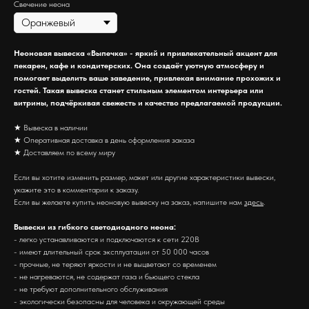
Свечение неона
Неоновая вывеска «Выпечка» - яркий и привлекательный акцент для
пекарен, кафе и кондитерских. Она создаёт уютную атмосферу и
помогает выделить ваше заведение, привлекая внимание прохожих и
гостей. Такая вывеска станет стильным элементом интерьера или
витрины, подчёркивая свежесть и качество предлагаемой продукции.
★ Вывеска в наличии
★ Оперативная доставка в день оформления заказа
★ Доставляем по всему миру
Если вы хотите изменить размер, макет или другие характеристики вывески,
укажите это в комментарии к заказу.
Если вы желаете купить неоновую вывеску на заказ, напишите нам
здесь
.
Вывески из гибкого светодиодного неона:
- легко устанавливаются и подключаются к сети 220В
- имеют длительный срок эксплуатации от 50 000 часов
- прочные, не теряют яркости и не выцветают со временем
- не нагреваются, не содержат газа и бьющего стекла
- не требуют дополнительного обслуживания
- экологически безопасны для человека и окружающей среды