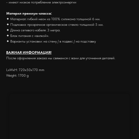
- имеют низкое потребление электроэнергии
Материл премиум-класса:
✦ Материал: гибкий неон из 100% силикона толщиной 6 мм.
✦ Подложка: прозрачное органическое стекло толщиной 5 мм.
✦ Длина сетевого кабеля: 3 метра.
✦ Блок питания с «вилкой».
✦ Варианты установки: на стену / в подвес / на подставку
ВАЖНАЯ ИНФОРМАЦИЯ!
После оформления заказа мы свяжемся с вами для уточнения деталей.
LxWxH: 720x50x170 mm
Weight: 1700 g