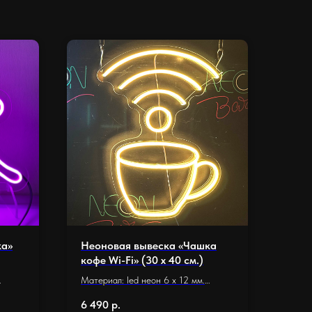
ка»
Неоновая вывеска «Чашка
кофе Wi-Fi» (30 х 40 см.)
Материал: led неон 6 x 12 мм.
Основание: оргстекло 5 мм.
6 490
р.
Размер основания: 30 х 40 см.