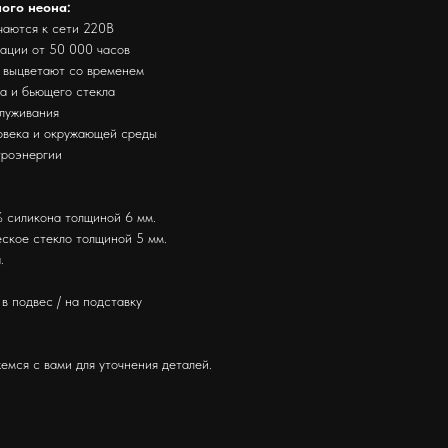
ного неона:
чаются к сети 220В
тации от 50 000 часов
е выцветают со временем
за и бьющего стекла
служивания
ловека и окружающей среды
троэнергии
 силикона толщиной 6 мм.
ское стекло толщиной 5 мм.
.
в подвес / на подставку
емся с вами для уточнения деталей.