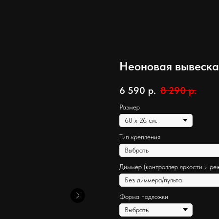
Неоновая вывеска 
6 590
р.
8 290
р.
Размер
Тип крепления
Диммер (контроллер яркости и ре
Форма подложки