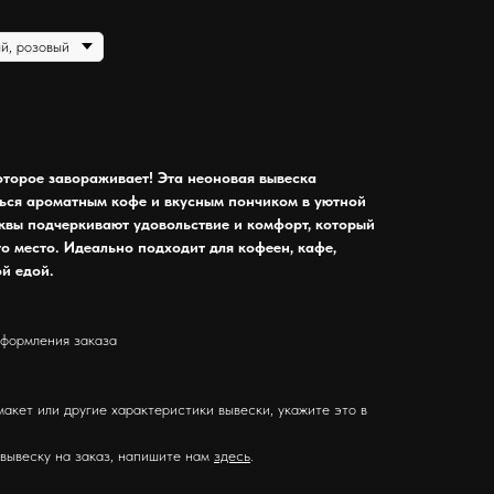
которое завораживает! Эта неоновая вывеска
ься ароматным кофе и вкусным пончиком в уютной
квы подчеркивают удовольствие и комфорт, который
то место. Идеально подходит для кофеен, кафе,
й едой.
оформления заказа
макет или другие характеристики вывески, укажите это в
 вывеску на заказ, напишите нам
здесь
.