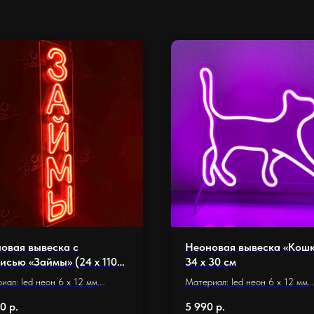
овая вывеска с
Неоновая вывеска «Кош
исью «Займы» (24 х 110
34 х 30 см
иал: led неон 6 x 12 мм.
Материал: led неон 6 x 12 мм.
ание: оргстекло 5 мм.
Основание: оргстекло 5 мм.
90
р.
5 990
р.
р основания 24 х 110 см.
Размер основания 34 х 30 см.