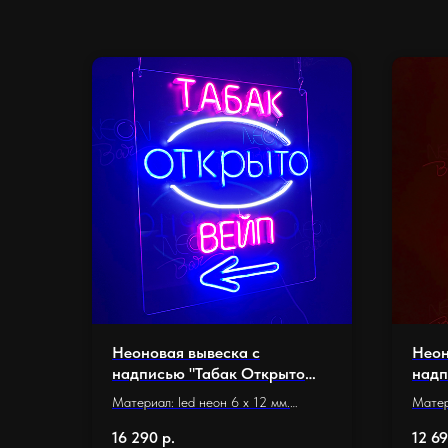
Неоновая вывеска с
Неон
надписью "Табак Открыто
надп
Вейп» и со стрелкой (54 х 60
см.)
Материал: led неон 6 x 12 мм.
Матер
см.)
Основание: оргстекло 5 мм.
Основ
16 290
р.
12 6
Длина неона: 4,6 м.
Разме