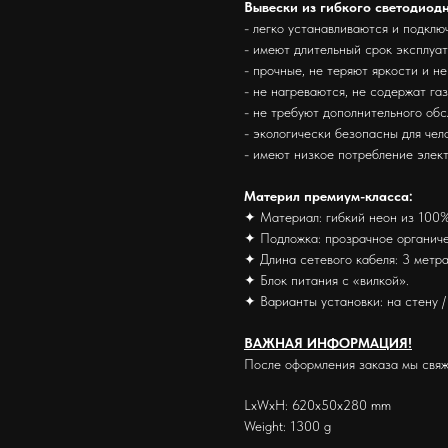
Вывески из гибкого светодиод
- легко устанавливаются и подклю
- имеют длительный срок эксплуа
- прочные, не теряют яркости и н
- не нагреваются, не содержат га
- не требуют дополнительного об
- экологически безопасны для че
- имеют низкое потребление элек
Материл премиум-класса:
✦ Материал: гибкий неон из 100%
✦ Подложка: прозрачное органиче
✦ Длина сетевого кабеля: 3 метра
✦ Блок питания с «вилкой».
✦ Варианты установки: на стену / 
ВАЖНАЯ ИНФОРМАЦИЯ!
После оформления заказа мы свяж
LxWxH: 620x50x280 mm
Weight: 1300 g