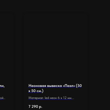
ли,
Неоновая вывеска «Пазл» (50
х 50 см.)
вой
Материал: led неон 6 x 12 мм.
Основание: оргстекло 5 мм.
7 290
р.
Подложка: прямоугольная,