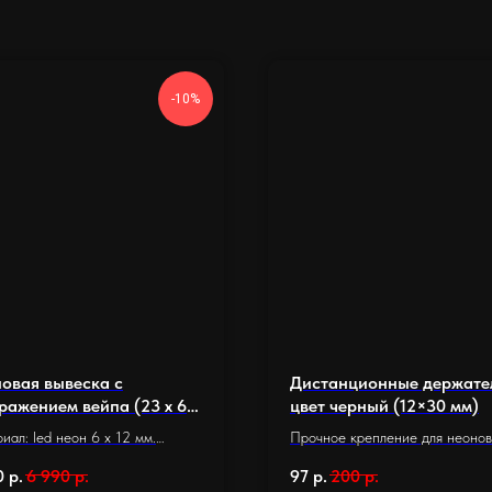
-10%
овая вывеска с
Дистанционные держате
ражением вейпа (23 х 60
цвет черный (12×30 мм)
иал: led неон 6 x 12 мм.
Прочное крепление для неоно
ание: оргстекло 5 мм.
вывески
0
р.
6 990
р.
97
р.
200
р.
р основания 23 х 60 см.