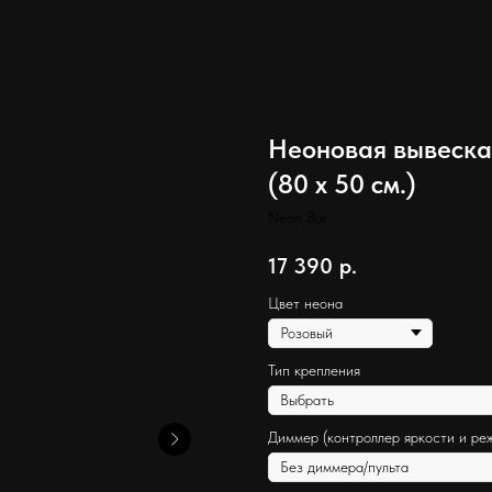
Неоновая вывеска
(80 х 50 см.)
Neon Bar
17 390
р.
Цвет неона
Тип крепления
Диммер (контроллер яркости и ре