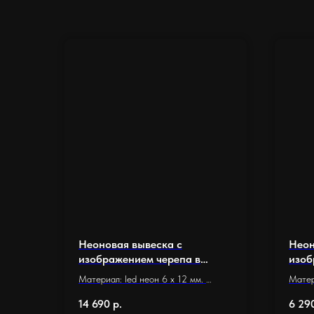
Неоновая вывеска с
Неон
изображением черепа в
изоб
капюшоне (40 х 44 см.)
см.)
Материал: led неон 6 x 12 мм.
Матер
Основание: оргстекло 5 мм.
Основ
14 690
р.
6 29
Размер основания 40 х 44 см.
Разме