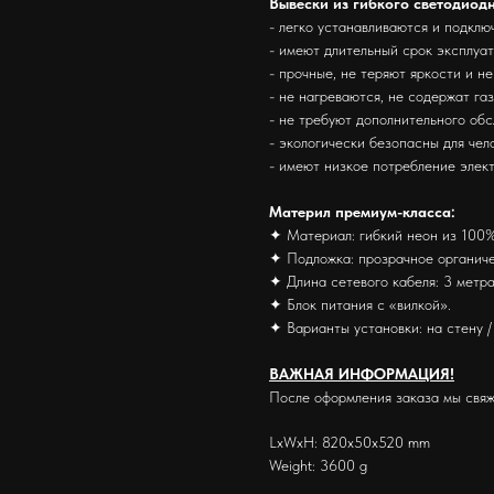
Вывески из гибкого светодиод
- легко устанавливаются и подклю
- имеют длительный срок эксплуа
- прочные, не теряют яркости и н
- не нагреваются, не содержат га
- не требуют дополнительного об
- экологически безопасны для че
- имеют низкое потребление элек
Материл премиум-класса:
✦ Материал: гибкий неон из 100%
✦ Подложка: прозрачное органиче
✦ Длина сетевого кабеля: 3 метра
✦ Блок питания с «вилкой».
✦ Варианты установки: на стену / 
ВАЖНАЯ ИНФОРМАЦИЯ!
После оформления заказа мы свяж
LxWxH: 820x50x520 mm
Weight: 3600 g