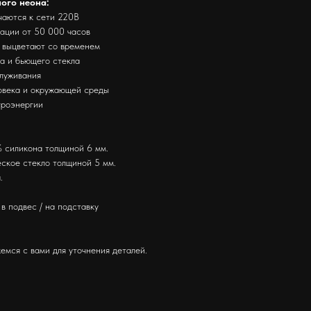
ного неона:
чаются к сети 220В
тации от 50 000 часов
е выцветают со временем
за и бьющего стекла
служивания
ловека и окружающей среды
троэнергии
 силикона толщиной 6 мм.
ское стекло толщиной 5 мм.
.
в подвес / на подставку
емся с вами для уточнения деталей.