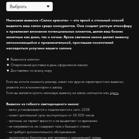
Неоновая вывеска «Салон красоты» — это яркий и стильный способ
выделить ваш салон среди конкурентов. Она создает уютную атмосферу
и привлекает внимание потенциальных клиентов, делая ваш бизнес
заметным как днем, так и ночью. Яркое свечение неона делает вывеску
запоминающейся и привлекательной, приглашая посетителей
насладиться услугами вашего салона.
★ Вывеска в наличии
★ Оперативная доставка в день оформления заказа
★ Доставляем по всему миру
Если вы хотите изменить размер, макет или другие характеристики вывески,
укажите это в комментарии к заказу.
Если вы желаете купить неоновую вывеску на заказ, напишите нам
здесь
.
Вывески из гибкого светодиодного неона:
- легко устанавливаются и подключаются к сети 220В
- имеют длительный срок эксплуатации от 50 000 часов
- прочные, не теряют яркости и не выцветают со временем
- не нагреваются, не содержат газа и бьющего стекла
- не требуют дополнительного обслуживания
- экологически безопасны для человека и окружающей среды