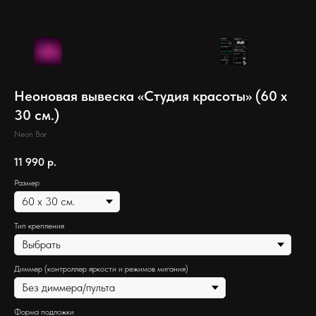
Неоновая вывеска «Студия красоты» (60 х
30 см.)
Neon Bar
11 990
р.
Размер
Тип крепления
Диммер (контроллер яркости и режимов мигания)
Форма подложки