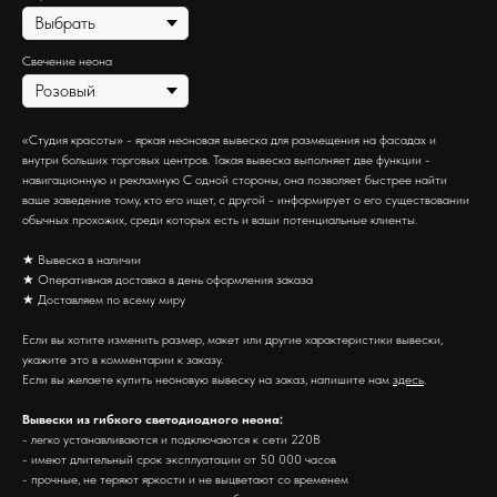
Свечение неона
«Студия красоты» - яркая неоновая вывеска для размещения на фасадах и
внутри больших торговых центров. Такая вывеска выполняет две функции -
навигационную и рекламную С одной стороны, она позволяет быстрее найти
ваше заведение тому, кто его ищет, с другой - информирует о его существовании
обычных прохожих, среди которых есть и ваши потенциальные клиенты.
★ Вывеска в наличии
★ Оперативная доставка в день оформления заказа
★ Доставляем по всему миру
Если вы хотите изменить размер, макет или другие характеристики вывески,
укажите это в комментарии к заказу.
Если вы желаете купить неоновую вывеску на заказ, напишите нам
здесь
.
Вывески из гибкого светодиодного неона:
- легко устанавливаются и подключаются к сети 220В
- имеют длительный срок эксплуатации от 50 000 часов
- прочные, не теряют яркости и не выцветают со временем