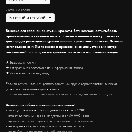
Свечение неона
Вывеска для салона или студии красоты. Есть возможность выбрать
предпочитаемое свечение неона, а также дополнительно установить
диммер для регулировки уровня яркости с режимами мигания. Вывеска
изготовлена из гибкого неона и предназначен для установки внутри
помещения: на стене, на внутренней части окна или входной двери.
★ Вывеска в наличии
★ Оперативная доставка в день оформления заказа
★ Доставляем по всему миру
Если вы хотите изменить размер, макет или другие характеристики вывески,
укажите это в комментарии к заказу.
Если вы желаете купить неоновую вывеску на заказ, напишите нам
здесь
.
Вывески из гибкого светодиодного неона:
- легко устанавливаются и подключаются к сети 220В
- имеют длительный срок эксплуатации от 50 000 часов
- прочные, не теряют яркости и не выцветают со временем
- не нагреваются, не содержат газа и бьющего стекла
- не требуют дополнительного обслуживания