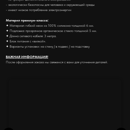
- экологически безопасны для человека и окружающей среды
- имеют низкое потребление электроэнергии
Материл премиум-класса:
✦ Материал: гибкий неон из 100% силикона толщиной 6 мм.
✦ Подложка: прозрачное органическое стекло толщиной 5 мм.
✦ Длина сетевого кабеля: 3 метра.
✦ Блок питания с «вилкой».
✦ Варианты установки: на стену / в подвес / на подставку
ВАЖНАЯ ИНФОРМАЦИЯ!
После оформления заказа мы свяжемся с вами для уточнения деталей.