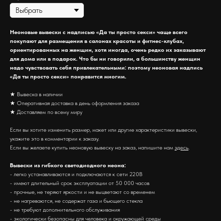
Неоновые вывески с надписью «Да ты просто секси» чаще всего
покупают для размещения в салонах красоты и фитнес-клубах,
ориентированных на женщин, хотя иногда, очень редко их заказывают
для дома или в подарок. Что бы ни говорили, а большинству женщин
надо чувствовать себя привлекательными: поэтому неоновая надпись
«Да ты просто секси» понравится многим.
★ Вывеска в наличии
★ Оперативная доставка в день оформления заказа
★ Доставляем по всему миру
Если вы хотите изменить размер, макет или другие характеристики вывески,
укажите это в комментарии к заказу.
Если вы желаете купить неоновую вывеску на заказ, напишите нам
здесь
.
Вывески из гибкого светодиодного неона:
- легко устанавливаются и подключаются к сети 220В
- имеют длительный срок эксплуатации от 50 000 часов
- прочные, не теряют яркости и не выцветают со временем
- не нагреваются, не содержат газа и бьющего стекла
- не требуют дополнительного обслуживания
- экологически безопасны для человека и окружающей среды