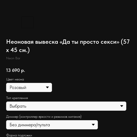
Неоновая вывеска «Да ты просто секси» (57
х 45 см.)
Neon Bar
13 690
р.
Цвет неона
Тип крепления
Диммер (контроллер яркости и режимов мигания)
Форма подложки