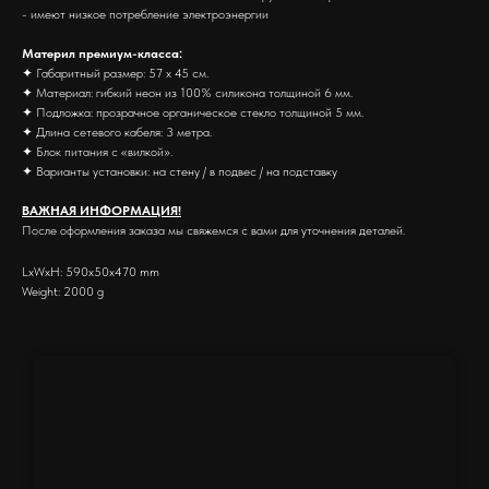
- имеют низкое потребление электроэнергии
Материл премиум-класса:
✦ Габаритный размер: 57 х 45 см.
✦ Материал: гибкий неон из 100% силикона толщиной 6 мм.
✦ Подложка: прозрачное органическое стекло толщиной 5 мм.
✦ Длина сетевого кабеля: 3 метра.
✦ Блок питания с «вилкой».
✦ Варианты установки: на стену / в подвес / на подставку
ВАЖНАЯ ИНФОРМАЦИЯ!
После оформления заказа мы свяжемся с вами для уточнения деталей.
LxWxH: 590x50x470 mm
Weight: 2000 g