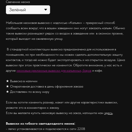
Свечение неона
Небольшая неоновая вывеска с надписью «Кальян» – прекрасный способ
сообщить всем вокруг, что в вашем заведении они могут заказать кальян. Обычно
такие вывески размещают рядом со входом в заведение или в оконном проеме,
который выходит на оживленную улицу.
В стандартной комплектации вывеска предназначена для использования в
помещениях, но при необходимости мы можем сделать дополнительную защиту
контактов, и тогда её можно будет эксплуатировать и на открытом воздухе. Цена
вывески при этом практически не изменится. Обратите внимание, у нас есть и
другие
неоновые рекламные вывески для кальянных, баров
и кафе.
★ Вывеска в наличии
★ Оперативная доставка в день оформления заказа
★ Доставляем по всему миру
Если вы хотите изменить размер, макет или другие характеристики вывески,
укажите это в комментарии к заказу.
Если вы желаете купить неоновую вывеску на заказ, напишите нам
здесь
.
Вывески из гибкого светодиодного неона:
- легко устанавливаются и подключаются к сети 220В