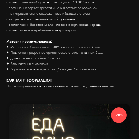
- имеют длительный срок эксплуатации от 50 000 часов
- прочные, не теряют яркости и не выцветают со временем
- не нагреваются, не содержат газа и бьющего стекла
- не требуют дополнительного обслуживания
- экологически безопасны для человека и окружающей среды
- имеют низкое потребление электроэнергии
Материл премиум-класса:
✦ Материал: гибкий неон из 100% силикона толщиной 6 мм.
✦ Подложка: прозрачное органическое стекло толщиной 5 мм.
✦ Длина сетевого кабеля: 3 метра.
✦ Блок питания с «вилкой».
✦ Варианты установки: на стену / в подвес / на подставку
ВАЖНАЯ ИНФОРМАЦИЯ!
После оформления заказа мы свяжемся с вами для уточнения деталей.
-20%