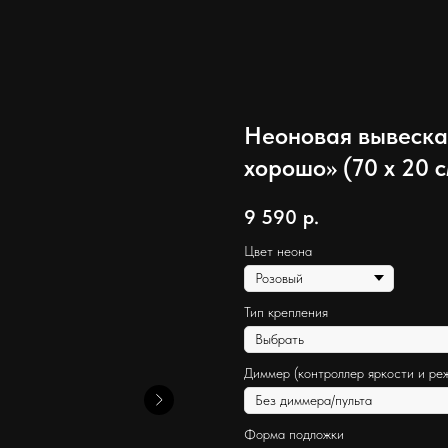
Неоновая вывеска
хорошо» (70 х 20 с
9 590
р.
Цвет неона
Тип крепления
Диммер (контроллер яркости и ре
Форма подложки