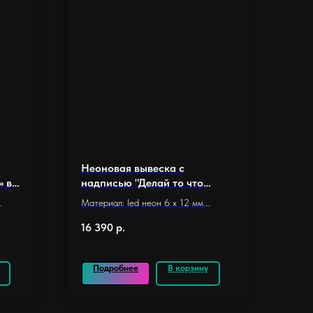
Неоновая вывеска с
» в
надписью "Делай то что
м.)
любишь" (80 х 56 см.)
Материал: led неон 6 x 12 мм.
Основание: оргстекло 5 мм.
16 390
р.
Размер основания 80 х 56 см.
Длина неона: 4,9 м.
Количество элементов: 25
Подробнее
В корзину