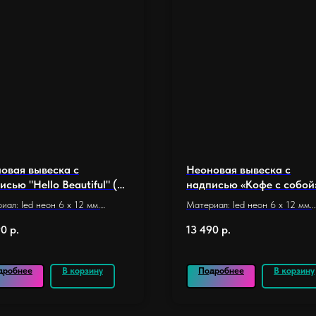
овая вывеска с
Неоновая вывеска с
исью "Hello Beautiful" (80
надписью «Кофе с собой
см.)
форме сердца ( 60 х 50 с
иал: led неон 6 x 12 мм.
Материал: led неон 6 x 12 мм.
ание: оргстекло 5 мм.
Основание: оргстекло 5 мм.
90
р.
13 490
р.
жка: прямоугольная,
Размер основания 60 х 50 см.
ачная
Длина неона: 4 м.
р основания: 80 х 58 см.
Количество элементов: 18
дробнее
В корзину
Подробнее
В корзину
 неона: 5,3 м.
ество элементов: 26
чение:
для спальни,