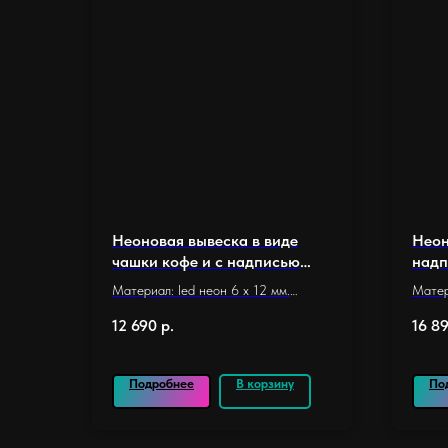
Неоновая вывеска в виде
Неон
чашки кофе и с надписью
надп
«Кофе» (45 х 59 см.)
х 58 
Материал: led неон 6 x 12 мм.
Матер
Основание: оргстекло 5 мм.
Основ
12 690
р.
16 8
Размер основания 45 х 59 см.
Подло
Длина неона: 4,06 м.
прозр
Количество элементов: 15
Разме
Подробнее
В корзину
По
Назначение: для кафе и кофейни
Длина
Колич
Назна