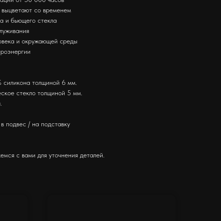
е выцветают со временем
за и бьющего стекла
служивания
ловека и окружающей среды
троэнергии
 силикона толщиной 6 мм.
ское стекло толщиной 5 мм.
.
в подвес / на подставку
емся с вами для уточнения деталей.