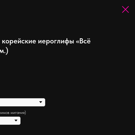
 корейские иероглифы «Всё
м.)
жимов мигания)