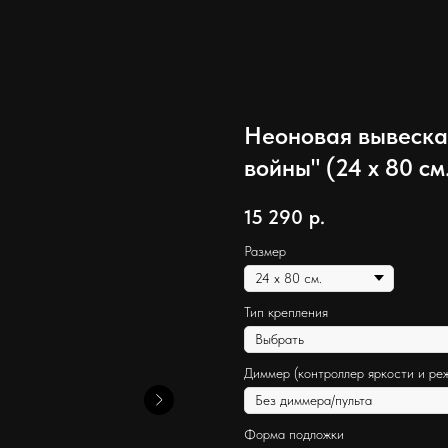
Неоновая вывеска
войны" (24 х 80 см
15 290
р.
Размер
Тип крепления
Диммер (контроллер яркости и ре
Форма подложки