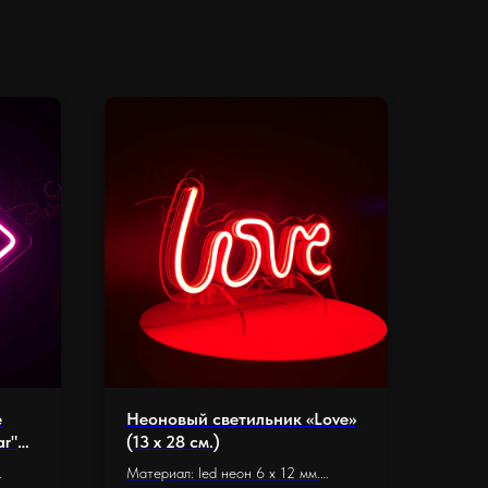
е
Неоновый светильник «Love»
ar"
(13 х 28 см.)
Материал: led неон 6 x 12 мм.