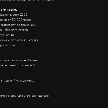
ного неона:
чаются к сети 220В
тации от 50 000 часов
е выцветают со временем
за и бьющего стекла
служивания
ловека и окружающей среды
троэнергии
 силикона толщиной 6 мм.
ское стекло толщиной 5 мм.
.
в подвес / на подставку
емся с вами для уточнения деталей.