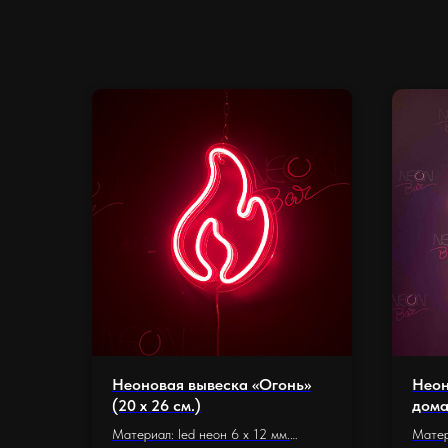
Неоновая вывеска «Огонь»
Неон
(20 х 26 см.)
дома 
Материал: led неон 6 x 12 мм.
Матер