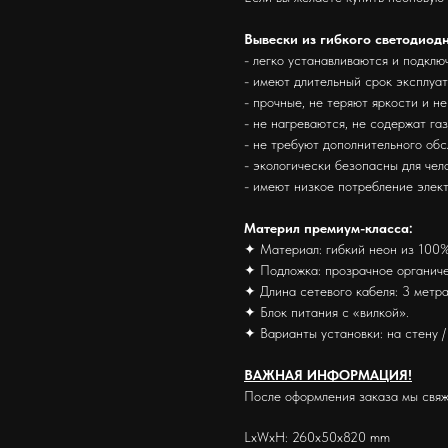
Вывески из гибкого светодиод
- легко устанавливаются и подклю
- имеют длительный срок эксплуа
- прочные, не теряют яркости и н
- не нагреваются, не содержат га
- не требуют дополнительного об
- экологически безопасны для че
- имеют низкое потребление элек
Материл премиум-класса:
✦ Материал: гибкий неон из 100%
✦ Подложка: прозрачное органиче
✦ Длина сетевого кабеля: 3 метра
✦ Блок питания с «вилкой».
✦ Варианты установки: на стену / 
ВАЖНАЯ ИНФОРМАЦИЯ!
После оформления заказа мы свяж
LxWxH: 260x50x820 mm