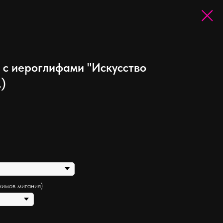
 с иероглифами "Искусство
.)
жимов мигания)