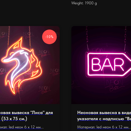
Weight: 1900 g
-10%
овая вывеска "Лиса" для
Неоновая вывеска в вид
(53 х 75 см.)
указателя с надписью "B
(40 х 20 см.)
иал: led неон 6 x 12 мм.
Материал: led неон 6 x 12 мм.