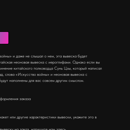
 войны» и даже не слышал о нем, эта вывеска будет
тайская неоновая вывеска с иероглифами. Однако если вы
чинение китайского полководца Сунь Цзы, который написал
ад, слова «Искусство войны» и неоновая вывеска с
удут наполнены для вас совсем другим смыслом.
оформления заказа
макет или другие характеристики вывески, укажите это в
 вывеску на заказ, напишите нам
здесь
.