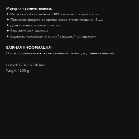
Материл премиум-класса:
✦ Материал: гибкий неон из 100% силикона толщиной 6 мм.
✦ Подложка: прозрачное органическое стекло толщиной 5 мм.
✦ Длина сетевого кабеля: 3 метра.
✦ Блок питания с «вилкой».
✦ Варианты установки: на стену / в подвес / на подставку
ВАЖНАЯ ИНФОРМАЦИЯ!
После оформления заказа мы свяжемся с вами для уточнения деталей.
LxWxH: 420x50x210 mm
Weight: 1600 g