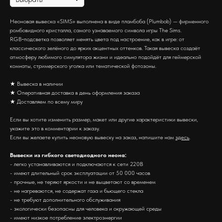
Неоновая вывеска «SIMS» выполнена в виде пламбоба (Plumbob) — фирменного
ромбовидного кристалла, самого узнаваемого символа игры The Sims.
RGB‑подсветка позволяет менять цвета под настроение, как в игре: от
классического зелёного до ярких акцентных оттенков. Такая вывеска создаёт
атмосферу любимого симулятора жизни и идеально подойдёт для геймерской
комнаты, стримерского уголка или тематической фотозоны.
★ Вывеска в наличии
★ Оперативная доставка в день оформления заказа
★ Доставляем по всему миру
Если вы хотите изменить размер, макет или другие характеристики вывески,
укажите это в комментарии к заказу.
Если вы желаете купить неоновую вывеску на заказ, напишите нам
здесь
.
Вывески из гибкого светодиодного неона:
- легко устанавливаются и подключаются к сети 220В
- имеют длительный срок эксплуатации от 50 000 часов
- прочные, не теряют яркости и не выцветают со временем
- не нагреваются, не содержат газа и бьющего стекла
- не требуют дополнительного обслуживания
- экологически безопасны для человека и окружающей среды
- имеют низкое потребление электроэнергии