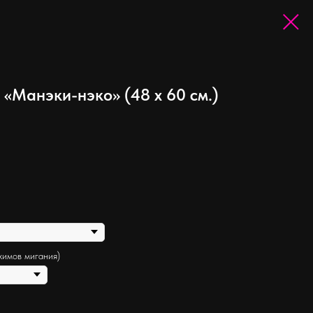
«Манэки-нэко» (48 х 60 см.)
жимов мигания)