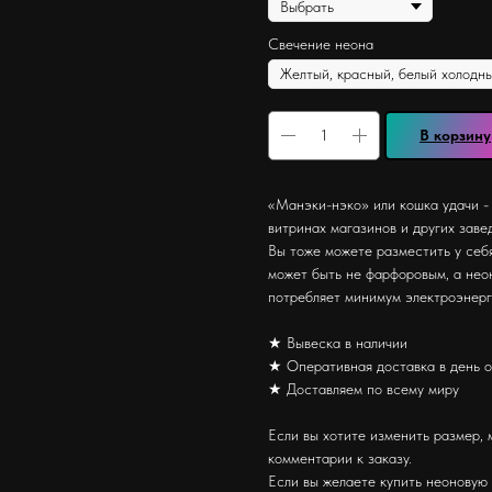
Свечение неона
В корзину
«Манэки-нэко» или кошка удачи - 
витринах магазинов и других завед
Вы тоже можете разместить у себ
может быть не фарфоровым, а нео
потребляет минимум электроэнерги
★ Вывеска в наличии
★ Оперативная доставка в день 
★ Доставляем по всему миру
Если вы хотите изменить размер, 
комментарии к заказу.
Если вы желаете купить неоновую