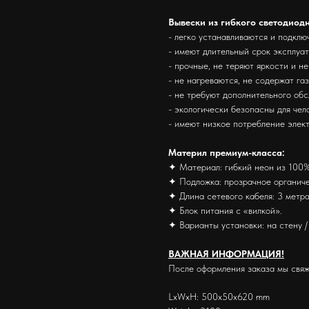
Вывески из гибкого светодиод
- легко устанавливаются и подклю
- имеют длительный срок эксплуа
- прочные, не теряют яркости и н
- не нагреваются, не содержат га
- не требуют дополнительного об
- экологически безопасны для че
- имеют низкое потребление элек
Материл премиум-класса:
✦ Материал: гибкий неон из 100%
✦ Подложка: прозрачное органиче
✦ Длина сетевого кабеля: 3 метра
✦ Блок питания с «вилкой».
✦ Варианты установки: на стену / 
ВАЖНАЯ ИНФОРМАЦИЯ!
После оформления заказа мы свяж
LxWxH: 500x50x620 mm