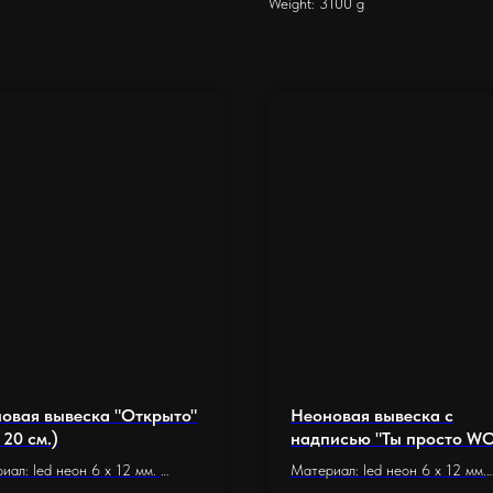
Weight: 3100 g
овая вывеска "Открыто"
Неоновая вывеска с
 20 см.)
надписью "Ты просто W
(65 х 30 см.)
иал: led неон 6 x 12 мм.
Материал: led неон 6 x 12 мм.
ание: оргстекло 5 мм.
Основание: оргстекло 5 мм.