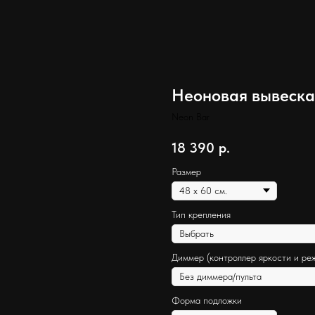
Неоновая вывеска 
Neon Bar
18 390
р.
Размер
Тип крепления
Диммер (контроллер яркости и ре
Форма подложки