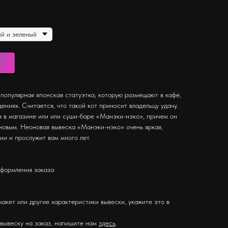
популярная японская статуэтка, которую размещают в кафе,
ениях. Считается, что такой кот приносит владельцу удачу.
я в магазине или или суши-баре «Манэки-нэко», причем он
новым. Неоновая вывеска «Манэки-нэко» очень яркая,
и и прослужит вам много лет.
оформления заказа
макет или другие характеристики вывески, укажите это в
 вывеску на заказ, напишите нам
здесь
.