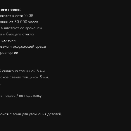
ного неона:
чаются к сети 220В
тации от 50 000 часов
е выцветают со временем
за и бьющего стекла
служивания
ловека и окружающей среды
троэнергии
 силикона толщиной 6 мм.
ское стекло толщиной 5 мм.
.
в подвес / на подставку
емся с вами для уточнения деталей.