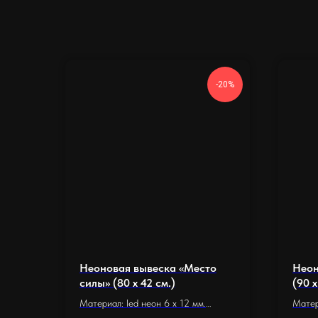
-20%
Неоновая вывеска «Место
Неон
силы» (80 х 42 см.)
(90 х
Материал: led неон 6 x 12 мм.
Матер
Основание: оргстекло 5 мм.
Основ