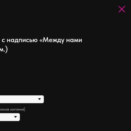
 с надписью «Между нами
м.)
жимов мигания)