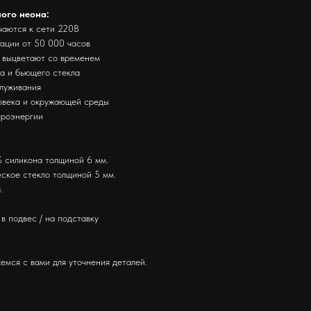
ного неона:
чаются к сети 220В
тации от 50 000 часов
е выцветают со временем
за и бьющего стекла
служивания
ловека и окружающей среды
троэнергии
 силикона толщиной 6 мм.
ское стекло толщиной 5 мм.
.
в подвес / на подставку
емся с вами для уточнения деталей.