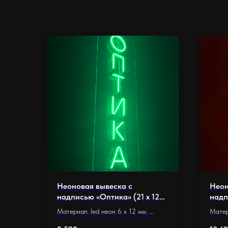
Неоновая вывеска с
Неон
надписью «Оптика» (21 х 120
надп
см.)
см.)
Материал: led неон 6 x 12 мм.
Матер
Основание: оргстекло 5 мм.
Основ