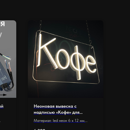
ый
Неоновая вывеска с
надписью «Кофе» для
кофейни (38 х 24 см.)
Материал: led неон 6 x 12 мм.
W,
Основание: оргстекло 5 мм.