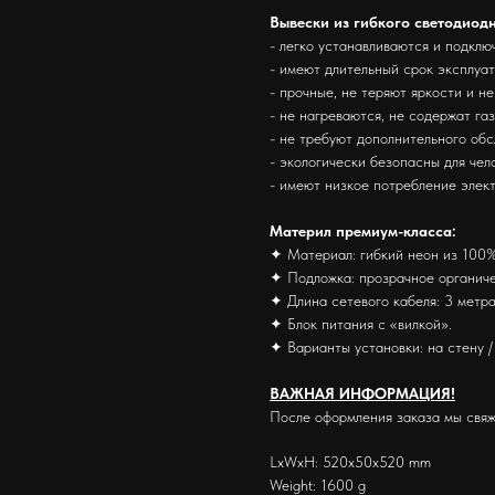
Вывески из гибкого светодиод
- легко устанавливаются и подклю
- имеют длительный срок эксплуа
- прочные, не теряют яркости и н
- не нагреваются, не содержат га
- не требуют дополнительного об
- экологически безопасны для че
- имеют низкое потребление элек
Материл премиум-класса:
✦ Материал: гибкий неон из 100%
✦ Подложка: прозрачное органиче
✦ Длина сетевого кабеля: 3 метра
✦ Блок питания с «вилкой».
✦ Варианты установки: на стену / 
ВАЖНАЯ ИНФОРМАЦИЯ!
После оформления заказа мы свяж
LxWxH: 520x50x520 mm
Weight: 1600 g