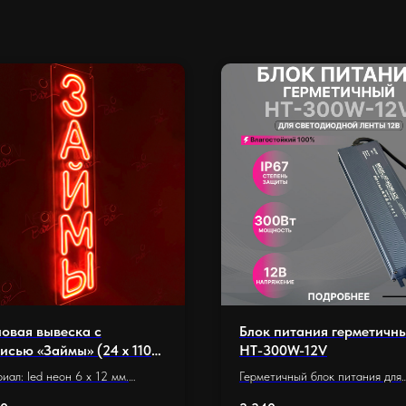
овая вывеска с
Блок питания герметичн
исью «Займы» (24 х 110
HT-300W-12V
иал: led неон 6 x 12 мм.
Герметичный блок питания для
ание: оргстекло 5 мм.
светодиодной ленты 12V, 300