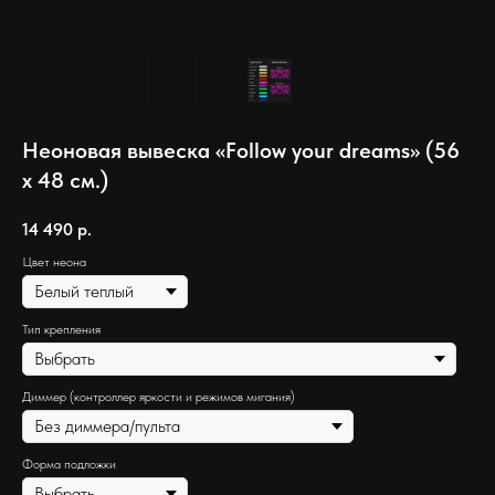
Неоновая вывеска «Follow your dreams» (56
х 48 см.)
14 490
р.
Цвет неона
Тип крепления
Диммер (контроллер яркости и режимов мигания)
Форма подложки