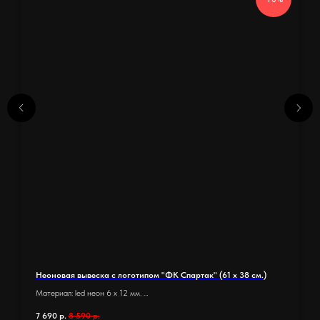
Неоновая вывеска с логотипом "ФК Спартак" (61 х 38 см.)
Материал: led неон 6 x 12 мм.
Основание: оргстекло 5 мм.
7 690
р.
8 590
р.
Размер основания 61х 38 см.