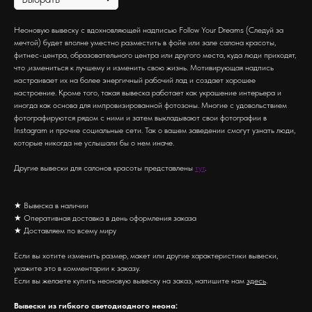
Неоновую вывеску с вдохновляющей надписью Follow Your Dreams (Следуй за
мечтой) будет вполне уместно разместить в фойе или зале салона красоты,
фитнес-центра, образовательного центра или другого места, куда люди приходят,
что ,измениться к лучшему и изменить свою жизнь. Мотивирующая надпись
настраивает их на более энергичный рабочий лад и создает хорошее
настроение. Кроме того, такая вывеска работает как украшение интерьера и
иногда как основа для импровизированной фотозоны. Многие с удовольствием
фотографируются рядом с ними и затем выкладывают свои фотографии в
Instagram и прочие социальные сети. Так о вашем заведении смогут узнать люди,
которые никогда не услышали бы о нем иначе.
Другие вывески для салонов красоты представлены
тут
.
★ Вывеска в наличии
★ Оперативная доставка в день оформления заказа
★ Доставляем по всему миру
Если вы хотите изменить размер, макет или другие характеристики вывески,
укажите это в комментарии к заказу.
Если вы желаете купить неоновую вывеску на заказ, напишите нам
здесь
.
Вывески из гибкого светодиодного неона: