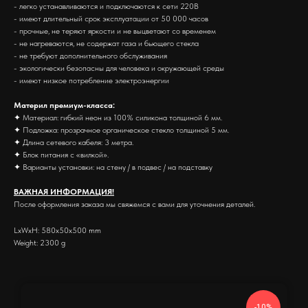
- легко устанавливаются и подключаются к сети 220В
- имеют длительный срок эксплуатации от 50 000 часов
- прочные, не теряют яркости и не выцветают со временем
- не нагреваются, не содержат газа и бьющего стекла
- не требуют дополнительного обслуживания
- экологически безопасны для человека и окружающей среды
- имеют низкое потребление электроэнергии
Материл премиум-класса:
✦ Материал: гибкий неон из 100% силикона толщиной 6 мм.
✦ Подложка: прозрачное органическое стекло толщиной 5 мм.
✦ Длина сетевого кабеля: 3 метра.
✦ Блок питания с «вилкой».
✦ Варианты установки: на стену / в подвес / на подставку
ВАЖНАЯ ИНФОРМАЦИЯ!
После оформления заказа мы свяжемся с вами для уточнения деталей.
LxWxH: 580x50x500 mm
Weight: 2300 g
-10%