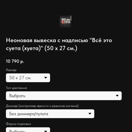
Неоновая вывеска с надписью "Всё это
суета (хуета)" (50 х 27 см.)
10 790
р.
Размер
Тип крепления
Диммер (контроллер яркости и режимов мигания)
Форма подложки