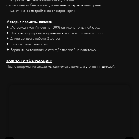
- экологически безопасны для человека и окружающей среды
- имеют низкое потребление электроэнергии
Материл премиум-класса:
✦ Материал: гибкий неон из 100% силикона толщиной 6 мм.
✦ Подложка: прозрачное органическое стекло толщиной 5 мм.
✦ Длина сетевого кабеля: 3 метра.
✦ Блок питания с «вилкой».
✦ Варианты установки: на стену / в подвес / на подставку
ВАЖНАЯ ИНФОРМАЦИЯ!
После оформления заказа мы свяжемся с вами для уточнения деталей.