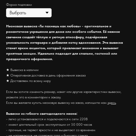
Форма подложки
Неоновая вывеска «Ты пахнешь как любовь» - оригинальное и
романтичное украшение для дома или особого события. Её нежное
свечение создаёт тёплую и уютную атмосферу, подчёркивая
уникальность интерьера и добавляя нотку вдохновения. Эта вывеска
станет ярким акцентом, который привлекает внимание и вызывает
приятные эмоции. Идеально подходит для спальни, гостиной или
праздничного оформления.
★ Вывеска в наличии
★ Оперативная доставка в день оформления заказа
★ Доставляем по всему миру
Если вы хотите изменить размер, макет или другие характеристики вывески,
укажите это в комментарии к заказу.
Если вы желаете купить неоновую вывеску на заказ, напишите нам
здесь
.
Вывески из гибкого светодиодного неона:
- легко устанавливаются и подключаются к сети 220В
- имеют длительный срок эксплуатации от 50 000 часов
- прочные, не теряют яркости и не выцветают со временем
- не нагреваются, не содержат газа и бьющего стекла