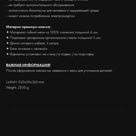
- не требуют дополнительного обслуживания
- экологически безопасны для человека и окружающей среды
- имеют низкое потребление электроэнергии
Материл премиум-класса:
✦ Материал: гибкий неон из 100% силикона толщиной 6 мм.
✦ Подложка: прозрачное органическое стекло толщиной 5 мм.
✦ Длина сетевого кабеля: 3 метра.
✦ Блок питания с «вилкой».
✦ Варианты установки: на стену / в подвес / на подставку
ВАЖНАЯ ИНФОРМАЦИЯ!
После оформления заказа мы свяжемся с вами для уточнения деталей.
LxWxH: 920x50x320 mm
Weight: 2500 g