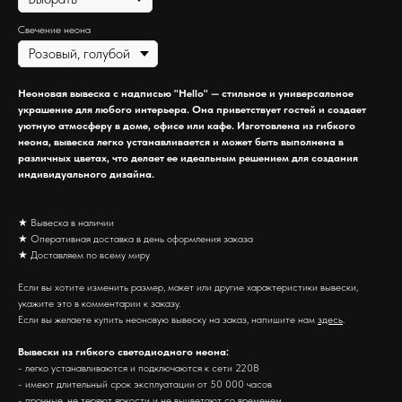
Свечение неона
Неоновая вывеска с надписью "Hello" — стильное и универсальное
украшение для любого интерьера. Она приветствует гостей и создает
уютную атмосферу в доме, офисе или кафе. Изготовлена из гибкого
неона, вывеска легко устанавливается и может быть выполнена в
различных цветах, что делает ее идеальным решением для создания
индивидуального дизайна.
★ Вывеска в наличии
★ Оперативная доставка в день оформления заказа
★ Доставляем по всему миру
Если вы хотите изменить размер, макет или другие характеристики вывески,
укажите это в комментарии к заказу.
Если вы желаете купить неоновую вывеску на заказ, напишите нам
здесь
.
Вывески из гибкого светодиодного неона:
- легко устанавливаются и подключаются к сети 220В
- имеют длительный срок эксплуатации от 50 000 часов
- прочные, не теряют яркости и не выцветают со временем