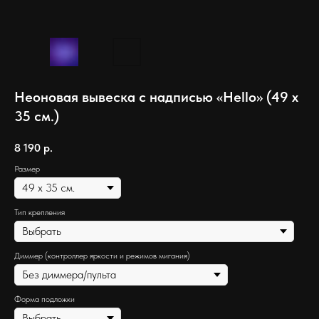
Неоновая вывеска с надписью «Hello» (49 х
35 см.)
8 190
р.
Размер
Тип крепления
Диммер (контроллер яркости и режимов мигания)
Форма подложки