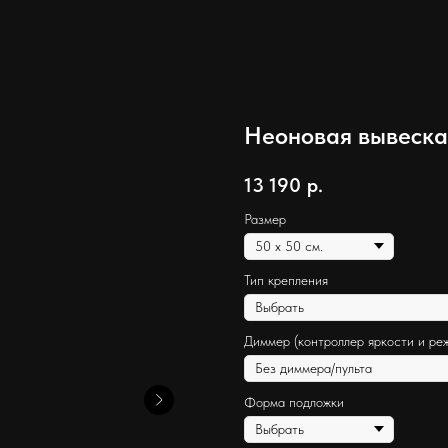
Неоновая вывеска 
13 190
р.
Размер
Тип крепления
Диммер (контроллер яркости и ре
Форма подложки