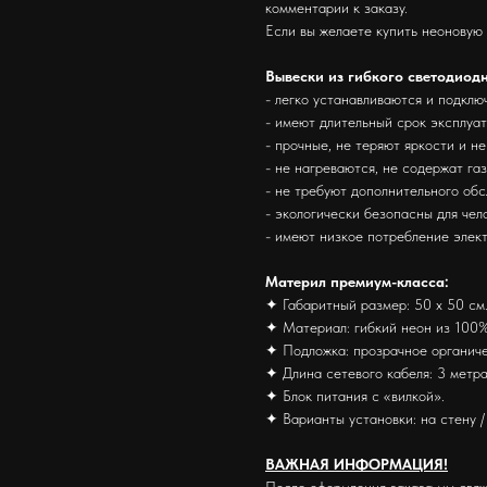
комментарии к заказу.
Если вы желаете купить неоновую
Вывески из гибкого светодиод
- легко устанавливаются и подклю
- имеют длительный срок эксплуа
- прочные, не теряют яркости и н
- не нагреваются, не содержат га
- не требуют дополнительного об
- экологически безопасны для че
- имеют низкое потребление элек
Материл премиум-класса:
✦ Габаритный размер: 50 х 50 см
✦ Материал: гибкий неон из 100%
✦ Подложка: прозрачное органиче
✦ Длина сетевого кабеля: 3 метра
✦ Блок питания с «вилкой».
✦ Варианты установки: на стену / 
ВАЖНАЯ ИНФОРМАЦИЯ!
После оформления заказа мы свяж