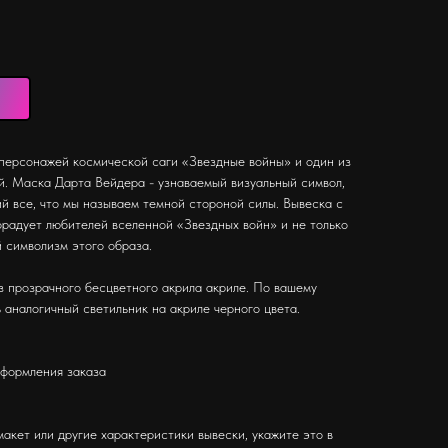
персонажей космической саги «Звездные войны» и один из
. Маска Дарта Вейдера - узнаваемый визуальный символ,
й все, что мы называем темной стороной силы. Вывеска с
радует любителей вселенной «Звездных войн» и не только
й символизм этого образа.
з прозрачного бесцветного акрила акриле. По вашему
 аналогичный светильник на акриле черного цвета.
оформления заказа
макет или другие характеристики вывески, укажите это в