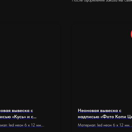
овая вывеска с
Неоновая вывеска с
исью «Кусь» и с
надписью «Фото Копи Ц
ущимся котом (30 х 26
(63 х 70 см.)
иал: led неон 6 x 12 мм.
Материал: led неон 6 x 12 мм.
ание: оргстекло 5 мм.
Основание: оргстекло 5 мм.