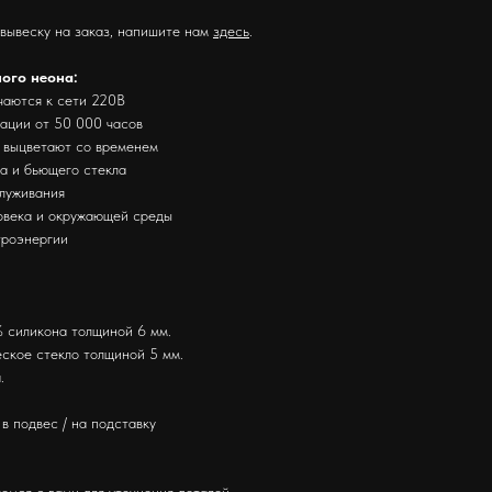
 вывеску на заказ, напишите нам
здесь
.
ного неона:
чаются к сети 220В
тации от 50 000 часов
е выцветают со временем
за и бьющего стекла
служивания
ловека и окружающей среды
троэнергии
.
 силикона толщиной 6 мм.
ское стекло толщиной 5 мм.
.
в подвес / на подставку
емся с вами для уточнения деталей.