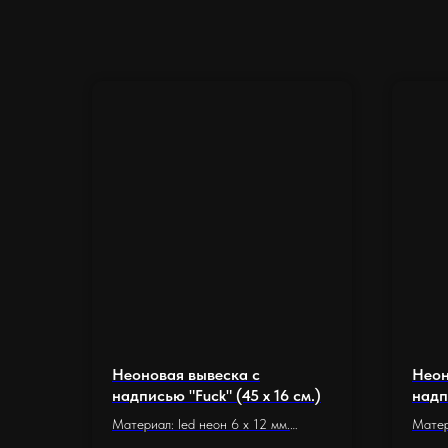
Неоновая вывеска с
Неон
надписью "Fuck" (45 х 16 см.)
надп
крад
Материал: led неон 6 x 12 мм.
Матер
см.)
Основание: оргстекло 5 мм.
Основ