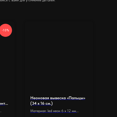
-10%
Неоновая вывеска «Пальцы»
ентр»
(34 х 16 см.)
Материал: led неон 6 x 12 мм.
Основание: оргстекло 5 мм.