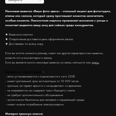
Неоновая вывеска «Ваши фото здесь» - стильный акцент для фотостудии,
ателье или салона, который сразу приглашает клиентов запечатлеть
особые моменты. Лаконичная надпись привлекает внимание с улицы и
помогает выделить вашу зону для съёмок среди конкурентов.
★ Вывеска в наличии
★ Оперативная доставка в день оформления заказа
★ Доставляем по всему миру
Если вы хотите изменить размер, макет или другие характеристики вывески,
укажите это в комментарии к заказу.
Если вы желаете купить неоновую вывеску на заказ, напишите нам
здесь
.
Вывески из гибкого неона
:
- легко устанавливаются и подключаются к сети 220В
- имеют длительный срок эксплуатации от 50 000 часов
- прочные, не теряют яркости и не выцветают со временем
- не нагреваются, не содержат газа и бьющего стекла
- не требуют дополнительного обслуживания
- экологически безопасны для человека и окружающей среды
- имеют низкое потребление электроэнергии
Материл премиум-класса: