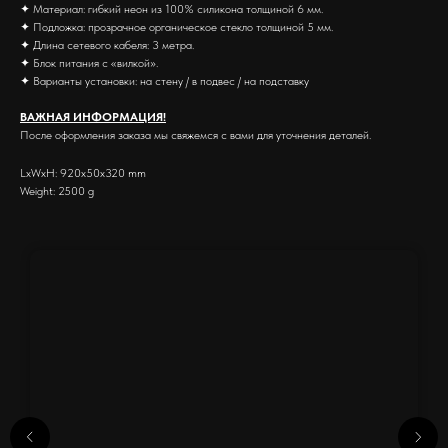
✦ Материал: гибкий неон из 100% силикона толщиной 6 мм.
✦ Подложка: прозрачное органическое стекло толщиной 5 мм.
✦ Длина сетевого кабеля: 3 метра.
✦ Блок питания с «вилкой».
✦ Варианты установки: на стену / в подвес / на подставку
ВАЖНАЯ ИНФОРМАЦИЯ!
После оформления заказа мы свяжемся с вами для уточнения деталей.
LxWxH: 920x50x320 mm
Weight: 2500 g