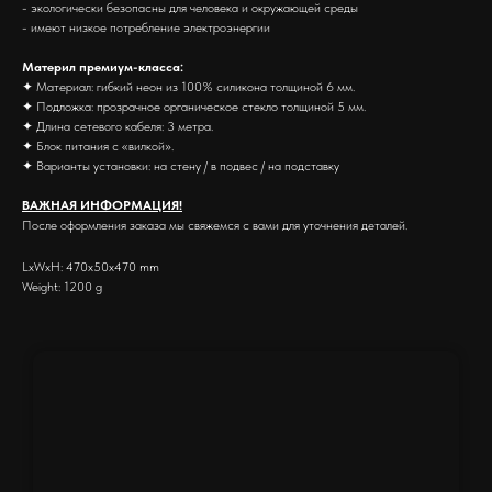
- экологически безопасны для человека и окружающей среды
- имеют низкое потребление электроэнергии
Материл премиум-класса:
✦ Материал: гибкий неон из 100% силикона толщиной 6 мм.
✦ Подложка: прозрачное органическое стекло толщиной 5 мм.
✦ Длина сетевого кабеля: 3 метра.
✦ Блок питания с «вилкой».
✦ Варианты установки: на стену / в подвес / на подставку
ВАЖНАЯ ИНФОРМАЦИЯ!
После оформления заказа мы свяжемся с вами для уточнения деталей.
LxWxH: 470x50x470 mm
Weight: 1200 g