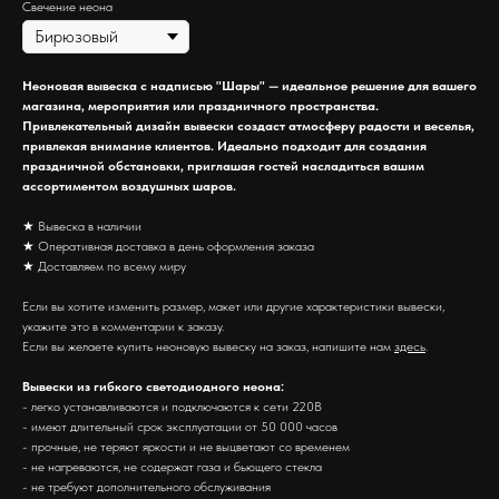
Свечение неона
Неоновая вывеска с надписью "Шары" — идеальное решение для вашего
магазина, мероприятия или праздничного пространства.
Привлекательный дизайн вывески создаст атмосферу радости и веселья,
привлекая внимание клиентов. Идеально подходит для создания
праздничной обстановки, приглашая гостей насладиться вашим
ассортиментом воздушных шаров.
★ Вывеска в наличии
★ Оперативная доставка в день оформления заказа
★ Доставляем по всему миру
Если вы хотите изменить размер, макет или другие характеристики вывески,
укажите это в комментарии к заказу.
Если вы желаете купить неоновую вывеску на заказ, напишите нам
здесь
.
Вывески из гибкого светодиодного неона:
- легко устанавливаются и подключаются к сети 220В
- имеют длительный срок эксплуатации от 50 000 часов
- прочные, не теряют яркости и не выцветают со временем
- не нагреваются, не содержат газа и бьющего стекла
- не требуют дополнительного обслуживания