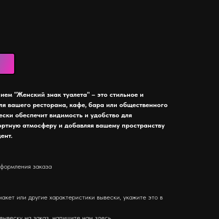
ем "Женский знак туалета" – это стильное и
я вашего ресторана, кафе, бара или общественного
вески обеспечит видимость и удобство для
ортную атмосферу и добавляя вашему пространству
ент.
оформления заказа
макет или другие характеристики вывески, укажите это в
 вывеску на заказ, напишите нам
здесь
.