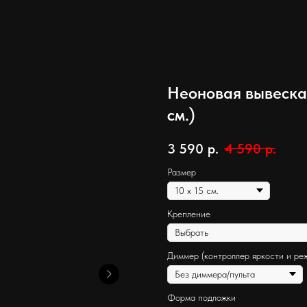
Неоновая вывеска 
см.)
3 590
р.
4 590
р.
Размер
Крепление
Диммер (контроллер яркости и ре
Форма подложки