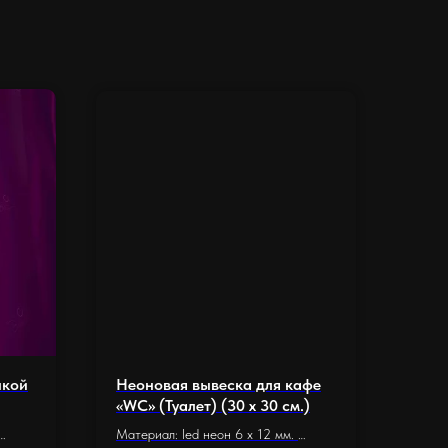
нкой
Неоновая вывеска для кафе
«WC» (Туалет) (30 х 30 см.)
Материал: led неон 6 x 12 мм.