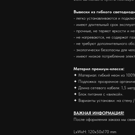
Вывески из гибкого светодиод
- легко устанавливаются и подклю
- имеют длительный срок эксплуа
- прочные, не теряют яркости и н
- не нагреваются, не содержат га
- не требуют дополнительного об
- экологически безопасны для че
- имеют низкое потребление элек
Материл премиум-класса:
✦ Материал: гибкий неон из 100%
✦ Подложка: прозрачное органиче
✦ Длина сетевого кабеля: 1,5 мет
✦ Блок питания с «вилкой».
✦ Варианты установки: на стену / 
ВАЖНАЯ ИНФОРМАЦИЯ!
После оформления заказа мы свяж
LxWxH: 120x50x170 mm