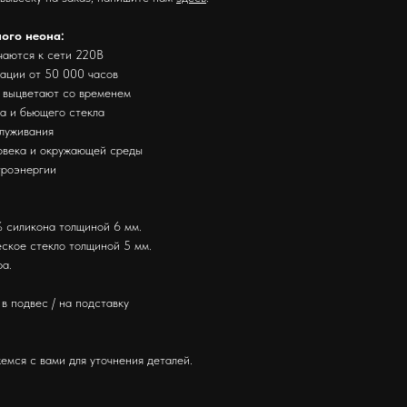
ного неона:
чаются к сети 220В
тации от 50 000 часов
е выцветают со временем
за и бьющего стекла
служивания
ловека и окружающей среды
троэнергии
 силикона толщиной 6 мм.
ское стекло толщиной 5 мм.
ра.
в подвес / на подставку
емся с вами для уточнения деталей.