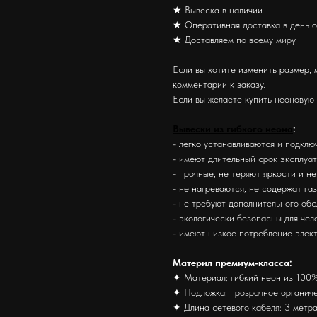
★ Вывеска в наличии
★ Оперативная доставка в день 
★ Доставляем по всему миру
Если вы хотите изменить размер, 
комментарии к заказу.
Если вы желаете купить неоновую
Вывески из гибкого неона
:
- легко устанавливаются и подклю
- имеют длительный срок эксплуа
- прочные, не теряют яркости и н
- не нагреваются, не содержат га
- не требуют дополнительного об
- экологически безопасны для че
- имеют низкое потребление элек
Материл премиум-класса:
✦ Материал: гибкий неон из 100%
✦ Подложка: прозрачное органиче
✦ Длина сетевого кабеля: 3 метра