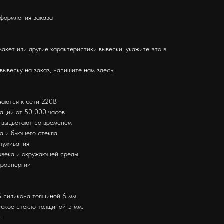
оформления заказа
макет или другие характеристики вывески, укажите это в
 вывеску на заказ, напишите нам
здесь
.
чаются к сети 220В
тации от 50 000 часов
е выцветают со временем
за и бьющего стекла
служивания
ловека и окружающей среды
троэнергии
 силикона толщиной 6 мм.
ское стекло толщиной 5 мм.
.