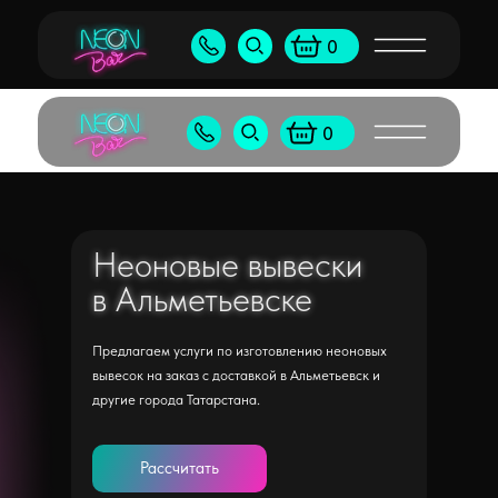
Бу
+7 (905) 538-80-50
shop@neonb
0
+7 (495) 065-55-96
shop@neon
0
Неоновые вывески
Неоновые вывески
в Альметьевске
в Альметьевске
Предлагаем услуги по изготовлению неоновых
вывесок на заказ с доставкой в Альметьевск и
другие города Татарстана.
Рассчитать