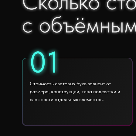
Сколько ст
Сколько ст
с объёмным
с объёмным
01
01
Стоимость световых букв зависит от
размера, конструкции, типа подсветки и
сложности отдельных элементов.