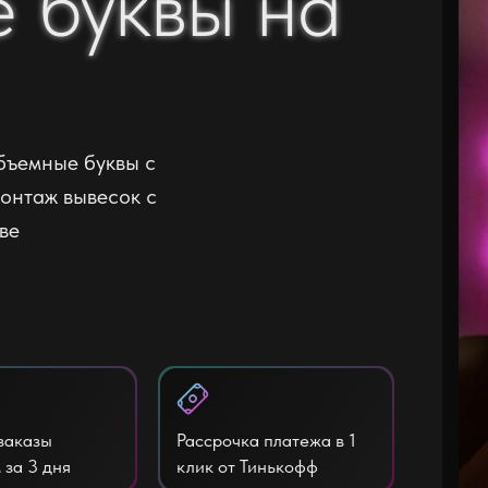
 буквы на
 буквы на
бъемные буквы с
монтаж вывесок с
ве
заказы
Рассрочка платежа в 1
 за 3 дня
клик от Тинькофф