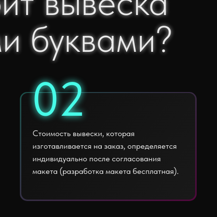
оит вывеска
оит вывеска
и буквами?
и буквами?
02
02
Стоимость вывески, которая
изготавливается на заказ, определяется
индивидуально после согласования
макета (разработка макета бесплатная).