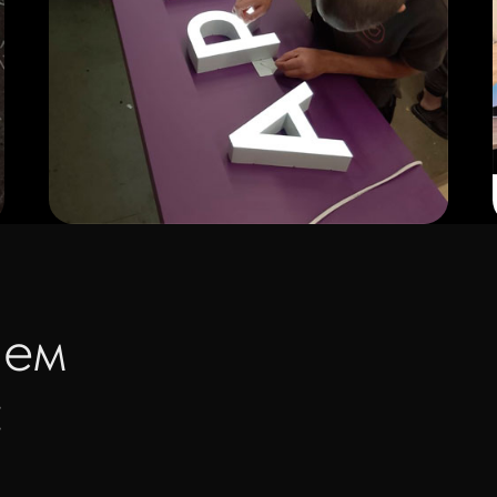
аем
: