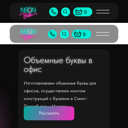
Бу
+7 (905) 538-80-50
shop@neonb
0
+7 (495) 065-55-96
shop@neon
0
Объемные буквы в
Объемные буквы в
офис
офис
Изготавливаем объемные буквы для
офисов, осуществляем монтаж
конструкций с буквами в Санкт-
Петербурге и Москве
Рассчитать