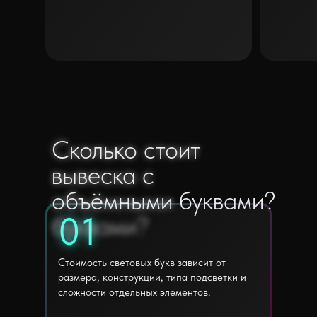
Сколько стоит
Сколько стоит
вывеска с
вывеска с
объёмными буквами?
объёмными
01
01
буквами?
Стоимость световых букв зависит от
размера, конструкции, типа подсветки и
сложности отдельных элементов.