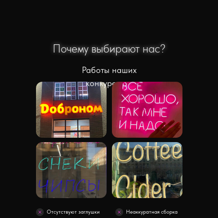
Почему выбирают нас?
Почему выбирают нас?
Работы наших
конкурентов
Отсутствуют заглушки
Неаккуратная сборка