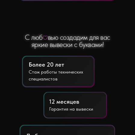
С люб
С люб
--
--
вью создадим для вас
вью создадим для вас
яркие вывески с буквами!
яркие вывески с буквами!
Более 20 лет
Стаж работы технических
специалистов
12 месяцев
Гарантия на вывески