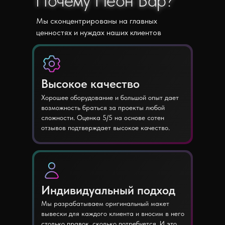
Почему Неон Бар?
Почему Неон Бар?
Мы сконцентрированы на главных
ценностях и нуждах наших клиентов
Высокое качество
Хорошее оборудование и большой опыт дает
возможность браться за проекты любой
сложности. Оценка 5/5 на основе сотен
отзывов подтверждает высокое качество.
Индивидуальный подход
Мы разрабатываем оригинальный макет
вывески для каждого клиента и вносим в него
столько правок, сколько потребуется. И это