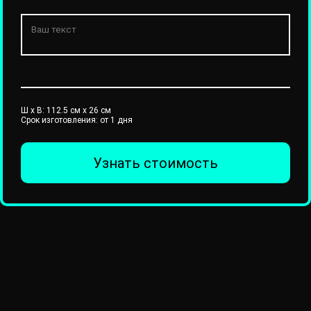
Ш x В:
112.5
см x
26
см
Срок изготовления: от 1 дня
Узнать стоимость