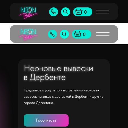
Бу
+7 (905) 538-80-50
shop@neonb
0
+7 (495) 065-55-96
shop@neon
0
Неоновые вывески
Неоновые вывески
в Дербенте
в Дербенте
Предлагаем услуги по изготовлению неоновых
вывесок на заказ с доставкой в Дербент и другие
города Дагестана.
Рассчитать