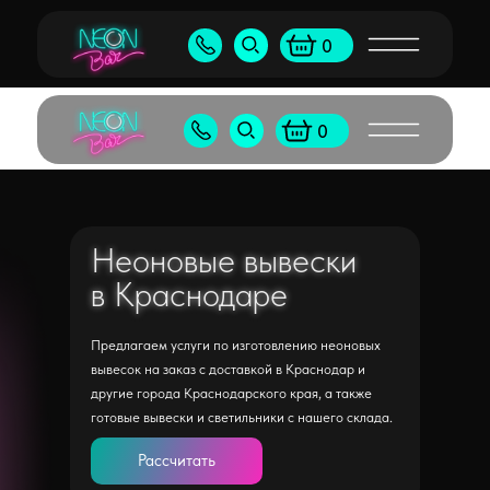
Бу
+7 (905) 538-80-50
shop@neonb
0
+7 (495) 065-55-96
shop@neon
0
Неоновые вывески
Неоновые вывески
в Краснодаре
в Краснодаре
Предлагаем услуги по изготовлению неоновых
вывесок на заказ с доставкой в Краснодар и
другие города Краснодарского края, а также
готовые вывески и светильники с нашего склада.
Рассчитать