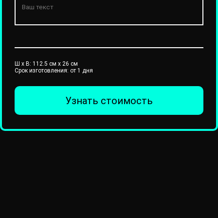
Ш x В:
112.5
см x
26
см
Срок изготовления: от 1 дня
Узнать стоимость