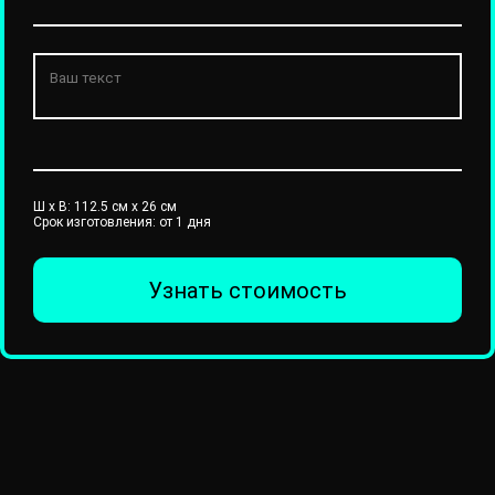
Ш x В:
112.5
см x
26
см
Срок изготовления: от 1 дня
Узнать стоимость