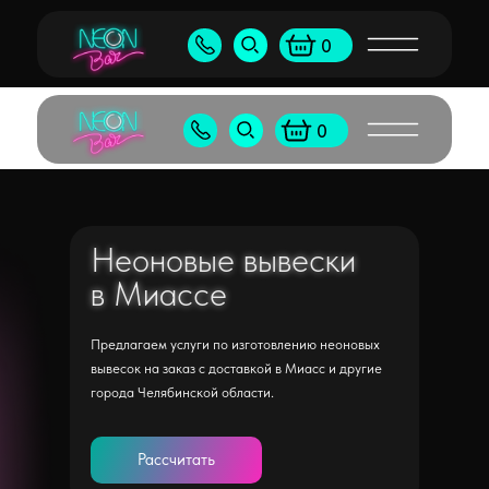
Бу
+7 (905) 538-80-50
shop@neonb
0
+7 (495) 065-55-96
shop@neon
0
Неоновые вывески
Неоновые вывески
в Миассе
в Миассе
Предлагаем услуги по изготовлению неоновых
вывесок на заказ с доставкой в Миасс и другие
города Челябинской области.
Рассчитать