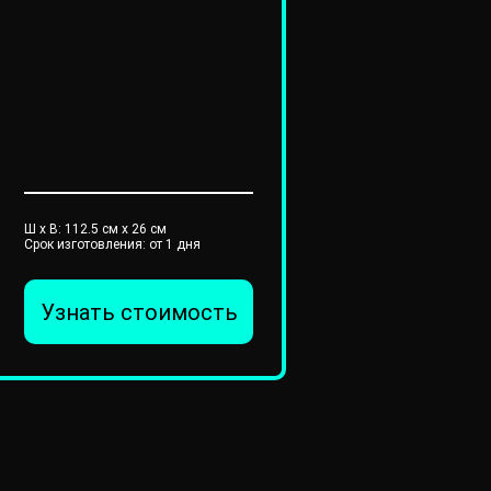
Ш x В:
112.5
см x
26
см
Срок изготовления: от 1 дня
Узнать стоимость