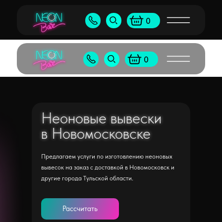
Бу
+7 (905) 538-80-50
shop@neonb
0
+7 (495) 065-55-96
shop@neon
0
Неоновые вывески
Неоновые вывески
в Новомосковске
в Новомосковске
Предлагаем услуги по изготовлению неоновых
вывесок на заказ с доставкой в Новомосковск и
другие города Тульской области.
Рассчитать