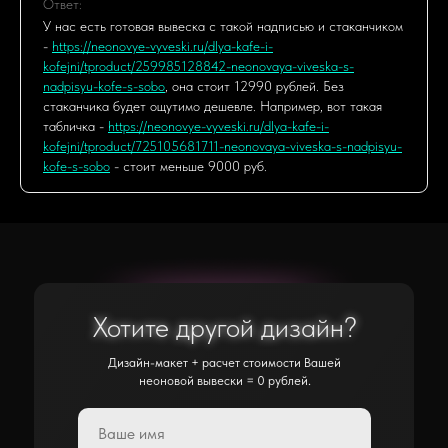
Ответ:
У нас есть готовая вывеска с такой надписью и стаканчиком
-
https://neonovye-vyveski.ru/dlya-kafe-i-
kofejni/tproduct/259985128842-neonovaya-viveska-s-
nadpisyu-kofe-s-sobo
, она стоит 12990 рублей. Без
стаканчика будет ощутимо дешевле. Например, вот такая
табличка -
https://neonovye-vyveski.ru/dlya-kafe-i-
kofejni/tproduct/725105681711-neonovaya-viveska-s-nadpisyu-
kofe-s-sobo
- стоит меньше 9000 руб.
Хотите другой дизайн?
Хотите другой дизайн?
Дизайн-макет + расчет стоимости Вашей
неоновой вывески = 0 рублей.