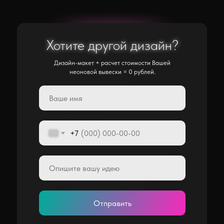
Хотите другой дизайн?
Хотите другой дизайн?
Дизайн-макет + расчет стоимости Вашей
неоновой вывески = 0 рублей.
+7
Отправить