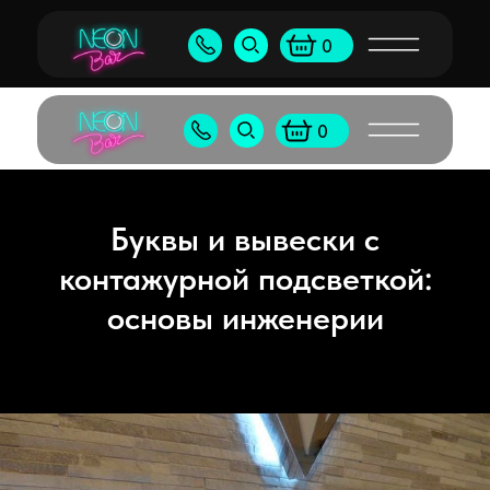
Бу
+7 (905) 538-80-50
shop@neonb
0
+7 (495) 065-55-96
shop@neon
0
Буквы и вывески с
контажурной подсветкой:
основы инженерии