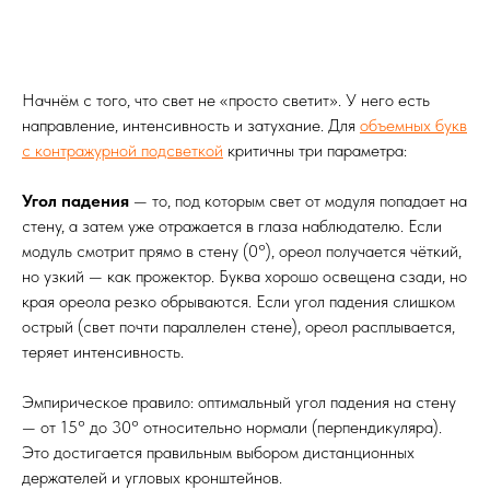
Начнём с того, что свет не «просто светит». У него есть
направление, интенсивность и затухание. Для
объемных букв
с контражурной подсветкой
критичны три параметра:
Угол падения
— то, под которым свет от модуля попадает на
стену, а затем уже отражается в глаза наблюдателю. Если
модуль смотрит прямо в стену (0°), ореол получается чёткий,
но узкий — как прожектор. Буква хорошо освещена сзади, но
края ореола резко обрываются. Если угол падения слишком
острый (свет почти параллелен стене), ореол расплывается,
теряет интенсивность.
Эмпирическое правило: оптимальный угол падения на стену
— от 15° до 30° относительно нормали (перпендикуляра).
Это достигается правильным выбором дистанционных
держателей и угловых кронштейнов.