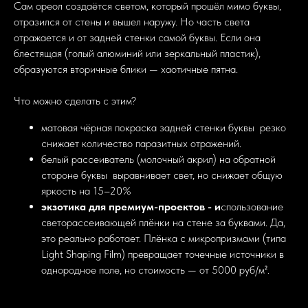
Сам ореол создаётся светом, который прошёл мимо буквы,
отразился от стены и вышел наружу. Но часть света
отражается и от задней стенки самой буквы. Если она
блестящая (голый алюминий или зеркальный пластик),
образуются вторичные блики — хаотичные пятна.
Что можно сделать с этим?
матовая чёрная покраска задней стенки буквы резко
снижает количество паразитных отражений.
белый рассеиватель (молочный акрил) на обратной
стороне буквы выравнивает свет, но снижает общую
яркость на 15–20%
экзотика для премиум-проектов - и
спользование
светорассеивающей плёнки на стене за буквами. Да,
это реально работает. Плёнка с микропризмами (типа
Light Shaping Film) превращает точечные источники в
однородное поле, но стоимость — от 5000 руб/м².