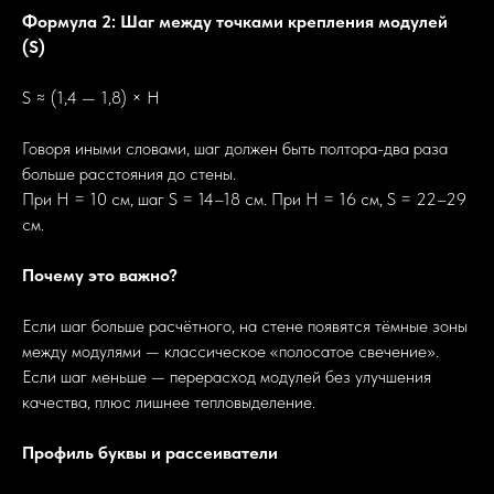
Формула 2: Шаг между точками крепления модулей
(S)
S ≈ (1,4 — 1,8) × H
Говоря иными словами, шаг должен быть полтора-два раза
больше расстояния до стены.
При H = 10 см, шаг S = 14–18 см. При H = 16 см, S = 22–29
см.
Почему это важно?
Если шаг больше расчётного, на стене появятся тёмные зоны
между модулями — классическое «полосатое свечение».
Если шаг меньше — перерасход модулей без улучшения
качества, плюс лишнее тепловыделение.
Профиль буквы и рассеиватели