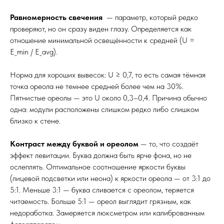
Равномерность свечения
— параметр, который редко
проверяют, но он сразу виден глазу. Определяется как
отношение минимальной освещённости к средней (U =
E_min / E_avg).
Норма для хороших вывесок: U ≥ 0,7, то есть самая тёмная
точка ореола не темнее средней более чем на 30%.
Пятнистые ореолы — это U около 0,3–0,4. Причина обычно
одна: модули расположены слишком редко либо слишком
близко к стене.
Контраст между буквой и ореолом
— то, что создаёт
эффект левитации. Буква должна быть ярче фона, но не
ослеплять. Оптимальное соотношение яркости буквы
(лицевой подсветки или неона) к яркости ореола — от 3:1 до
5:1. Меньше 3:1 — буква сливается с ореолом, теряется
читаемость. Больше 5:1 — ореол выглядит грязным, как
недоработка. Замеряется люксметром или калиброванным