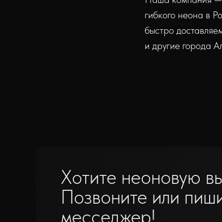
гибкого неона в Р
быстро доставляем
и другие города А
Хотите неоновую в
Позвоните или пиш
месседжер!