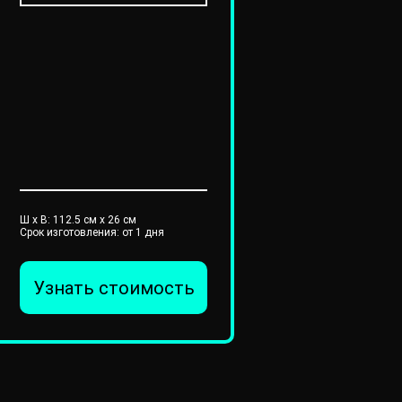
Ш x В:
112.5
см x
26
см
Срок изготовления: от 1 дня
Узнать стоимость